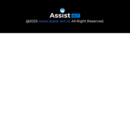
@2025
www.assist-act.nl
. All Right Reserved.