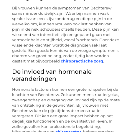
Bij vrouwen kunnen de symptomen van Bechterew
soms minder duidelijk zijn. Waar bij mannen vaak
sprake is van een stijve onderrug en diepe pijn in de
wervelkolom, kunnen vrouwen ook last hebben van
pijn in de nek, schouders of zelfs heupen. Deze pijn kan
wisselend van intensiteit zijn en gepaard gaan met
vermoeidheid en stijfheid, vooral ’s ochtends. Door deze
wisselende klachten wordt de diagnose vaak laat
gesteld. Een goede kennis van de vroege symptomen is
daarom van groot belang, zodat tijdig kan worden
gestart met bijvoorbeeld
chiropractische zorg
.
De invloed van hormonale
veranderingen
Hormonale factoren kunnen een grote rol spelen bij de
klachten van Bechterew. Zo kunnen menstruatiecyclus,
zwangerschap en overgang van invloed zijn op de mate
van ontsteking in de gewrichten. Bij vrouwen met
Bechterew kan de pijn tijdens de menstruatie
verergeren. Dit kan een grote impact hebben op het
dagelijkse functioneren en de kwaliteit van leven. In
zulke gevallen kan professionele begeleiding,
bijvoorbeeld door een
chiropractor
, helpen om deze