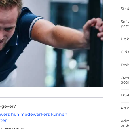
Stra
Soft
past
Prak
Gids
Fysi
Over
doo
DC-s
kgever?
Prak
evers hun medewerkers kunnen
rten
Admi
ond
ia werkgever