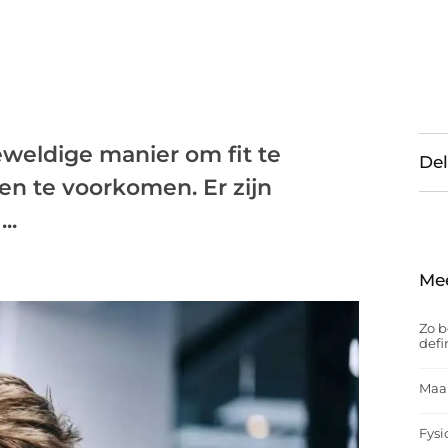
eweldige manier om fit te
Del
n te voorkomen. Er zijn
..
Me
Zo b
defi
Maak
Fysi