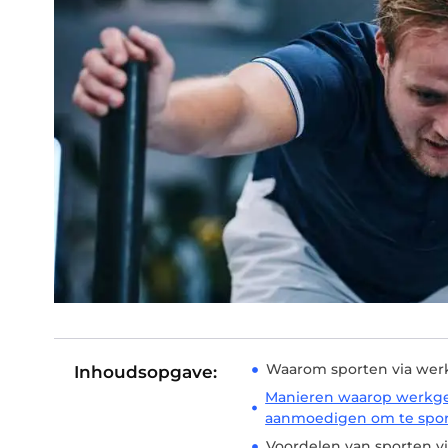
Waarom sporten via wer
Inhoudsopgave:
Manieren waarop werkg
aanmoedigen om te spo
Voordelen van sporten v