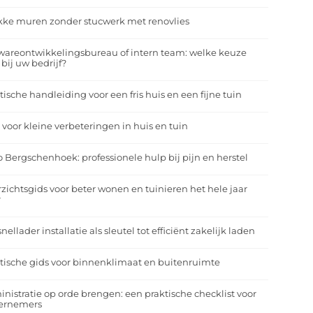
kke muren zonder stucwerk met renovlies
wareontwikkelingsbureau of intern team: welke keuze
 bij uw bedrijf?
tische handleiding voor een fris huis en een fijne tuin
 voor kleine verbeteringen in huis en tuin
o Bergschenhoek: professionele hulp bij pijn en herstel
zichtsgids voor beter wonen en tuinieren het hele jaar
r
nellader installatie als sleutel tot efficiënt zakelijk laden
tische gids voor binnenklimaat en buitenruimte
nistratie op orde brengen: een praktische checklist voor
ernemers