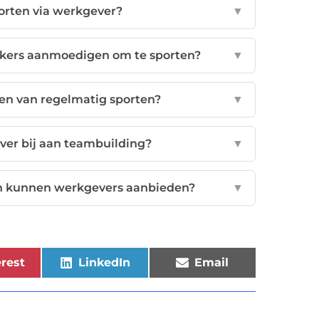
orten via werkgever?
▼
ers aanmoedigen om te sporten?
▼
en van regelmatig sporten?
▼
ver bij aan teambuilding?
▼
ten kunnen werkgevers aanbieden?
▼
rest
LinkedIn
Email