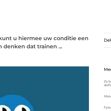
t kunt u hiermee uw conditie een
Del
 denken dat trainen ...
Me
Zo b
defi
Maak
Fysi