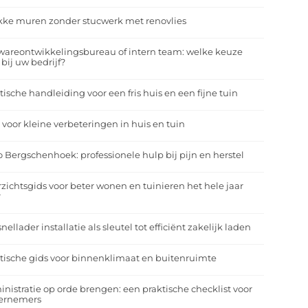
kke muren zonder stucwerk met renovlies
wareontwikkelingsbureau of intern team: welke keuze
 bij uw bedrijf?
tische handleiding voor een fris huis en een fijne tuin
 voor kleine verbeteringen in huis en tuin
o Bergschenhoek: professionele hulp bij pijn en herstel
zichtsgids voor beter wonen en tuinieren het hele jaar
r
nellader installatie als sleutel tot efficiënt zakelijk laden
tische gids voor binnenklimaat en buitenruimte
nistratie op orde brengen: een praktische checklist voor
ernemers