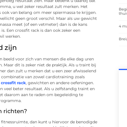
 genoeg resultaat zien. Maar bedenk u daarbij dat
mma, u wel zeker resultaat zult merken. Het
Begi
 is ook van belang om meer spiermassa te krijgen.
thui
llicht geen groot verschil. Maar als uw gewicht
assa meet (of een vetmeter) dan is de kans
4 m
 is. Een crossfit rack is dan ook zeker een
wil werken.
Brei
 zijn
en beeld voor zich van mensen die elke dag uren
aar dit is zeker niet de praktijk. Als u traint bij
iner dan zult u merken dat u een zeer afwisselend
 combinatie van zowel cardiotraining zoals
n
crossfit rack
, gewichten en andere oefeningen.
 veel beter resultaat. Als u zelfstandig traint en
 het daarom aan te raden om begeleiding te
sprogramma.
n richten?
n fitnessruimte, dan kunt u hiervoor de benodigde