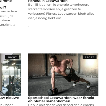
 slimme
Fitness in Leeuwarden
Ben jij klaar om je energie te verhogen,
wil?
sterker te worden en je grenzen te
 van iedere
verleggen? Fitness Leeuwarden biedt alles
rsoonlijke
wat je nodig hebt om
misbare
erzicht te
...
SPORT
SPORT
ouw nieuwe
Sportschool Leeuwarden: waar fitheid
en plezier samenkomen
lek waar
Heb je ooit dat gevoel gehad dat je ergens