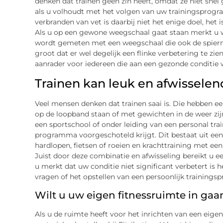
denken dat trainen geen zin heeft, omdat ze niet snel
als u volhoudt met het volgen van uw trainingsprogra
verbranden van vet is daarbij niet het enige doel, het
Als u op een gewone weegschaal gaat staan merkt u we
wordt gemeten met een weegschaal die ook de spierm
groot dat er wel degelijk een flinke verbetering te zien
aanrader voor iedereen die aan een gezonde conditie 
Trainen kan leuk en afwisselend
Veel mensen denken dat trainen saai is. Die hebben e
op de loopband staan of met gewichten in de weer zijn. M
een sportschool of onder leiding van een personal tra
programma voorgeschoteld krijgt. Dit bestaat uit een
hardlopen, fietsen of roeien en krachttraining met ee
Juist door deze combinatie en afwisseling bereikt u een
u merkt dat uw conditie niet significant verbetert is
vragen of het opstellen van een persoonlijk training
Wilt u uw eigen fitnessruimte in gaa
Als u de ruimte heeft voor het inrichten van een eige