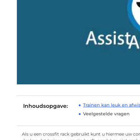
Trainen kan leuk en afwi
Inhoudsopgave:
Veelgestelde vragen
Als u een crossfit rack gebruikt kunt u hiermee uw co