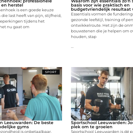
chenhoek: professionele
Waarom zijn essentials zo’n
n en herstel
basis voor wie praktisch en
budgetvriendelijk resultaat 
henhoek is een goede keuze
Essentials vormen de fundering
die last heeft van pijn, stijfheid,
gezonde leefstijl, training of pe
beperkingen tijdens het
ontwikkelroute. Het zijn de on
het nu gaat om
bouwstenen die je helpen om ov
houden, stap
...
SPORT
in Leeuwarden: De beste
Sportschool Leeuwarden: J
delijke gyms
plek om te groeien
zondheid is onbetaalbaar,
Sportschool Leeuwarden is dé p