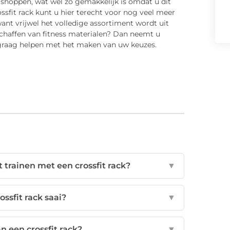
ne shoppen, wat wel zo gemakkelijk is omdat u dit
fit rack kunt u hier terecht voor nog veel meer
want vrijwel het volledige assortiment wordt uit
schaffen van fitness materialen? Dan neemt u
u graag helpen met het maken van uw keuzes.
 trainen met een crossfit rack?
▼
ossfit rack saai?
▼
n een crossfit rack?
▼