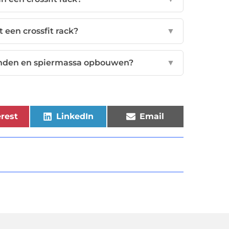
 een crossfit rack?
▼
branden en spiermassa opbouwen?
▼
rest
LinkedIn
Email