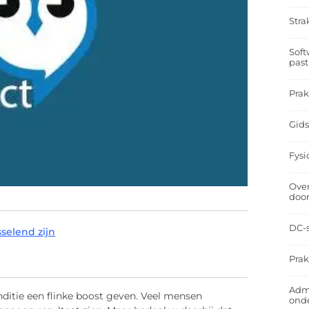
Stra
Soft
past
Prak
Gids
Fysi
Over
doo
DC-s
sselend zijn
Prak
Admi
nditie een flinke boost geven. Veel mensen
ond