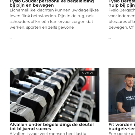
Fysio Gouda: persoonlijke begeleiding
Fysio Bergs
bij pijn en bewegen
hulp bij pij
Lichamelijke klachten kunnen uw dagelijkse
Fysio Bergsc
leven flink beïnvloeden. Pijn in de rug, nek,
voor iedereen 
schouders of knieën kan ervoor zorgen dat
blessures of 
werken, sporten en zelfs gewone
bewegen. Of 
...
...
SPORT
Afvallen onder begeleiding: de sleutel
Fit worden 
tot blijvend succes
budgetvrien
Afvallen is voor veel mensen heel lastig,
Een goede ge