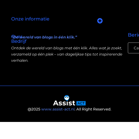
Onze informatie
Goede links inkopen: slim investeren in je online autoriteit
Manieren om geld te verdienen met mijn website: wat écht werkt (en wat niet)
Beri
Over
“De wereld van blogs in één klik.”
Bedrijf
Ontdek de wereld van blogs met één klik. Alles wat je zoekt,
verzameld op één plek – van dagelijkse tips tot inspirerende
verhalen.
@2025
www.assist-act.nl
. All Right Reserved.