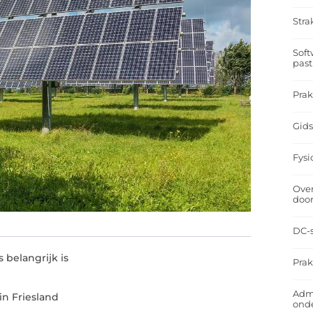
Stra
Soft
past
Prak
Gids
Fysi
Over
doo
DC-s
belangrijk is
Prak
Admi
in Friesland
ond