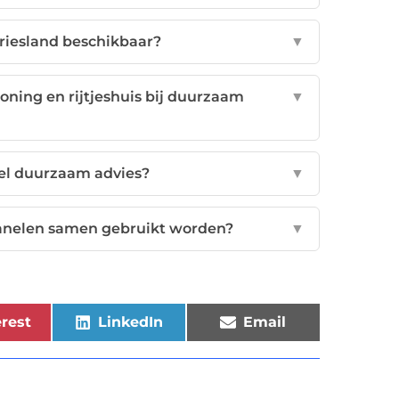
Friesland beschikbaar?
▼
woning en rijtjeshuis bij duurzaam
▼
eel duurzaam advies?
▼
elen samen gebruikt worden?
▼
rest
LinkedIn
Email