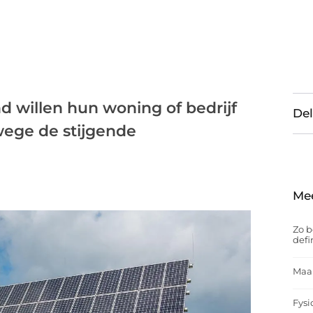
d willen hun woning of bedrijf
Del
wege de stijgende
Me
Zo b
defi
Maak
Fysi