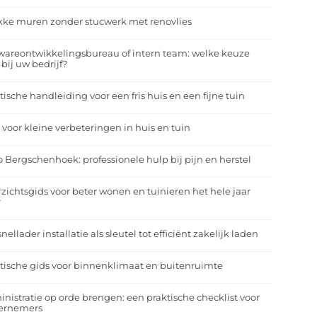
kke muren zonder stucwerk met renovlies
wareontwikkelingsbureau of intern team: welke keuze
 bij uw bedrijf?
tische handleiding voor een fris huis en een fijne tuin
 voor kleine verbeteringen in huis en tuin
o Bergschenhoek: professionele hulp bij pijn en herstel
zichtsgids voor beter wonen en tuinieren het hele jaar
r
nellader installatie als sleutel tot efficiënt zakelijk laden
tische gids voor binnenklimaat en buitenruimte
nistratie op orde brengen: een praktische checklist voor
ernemers