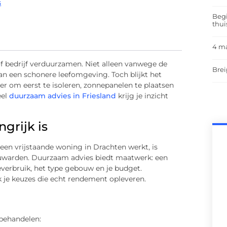
s
Begi
thui
4 m
f bedrijf verduurzamen. Niet alleen vanwege de
Brei
an een schonere leefomgeving. Toch blijkt het
er om eerst te isoleren, zonnepanelen te plaatsen
eel
duurzaam advies in Friesland
krijg je inzicht
grijk is
 een vrijstaande woning in Drachten werkt, is
eeuwarden. Duurzaam advies biedt maatwerk: een
everbruik, het type gebouw en je budget.
je keuzes die echt rendement opleveren.
behandelen: