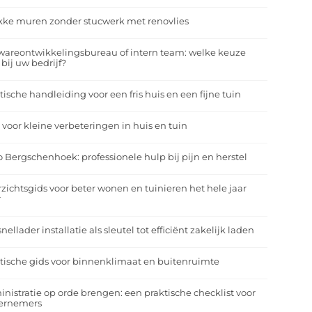
kke muren zonder stucwerk met renovlies
wareontwikkelingsbureau of intern team: welke keuze
 bij uw bedrijf?
tische handleiding voor een fris huis en een fijne tuin
 voor kleine verbeteringen in huis en tuin
o Bergschenhoek: professionele hulp bij pijn en herstel
zichtsgids voor beter wonen en tuinieren het hele jaar
r
nellader installatie als sleutel tot efficiënt zakelijk laden
tische gids voor binnenklimaat en buitenruimte
nistratie op orde brengen: een praktische checklist voor
ernemers