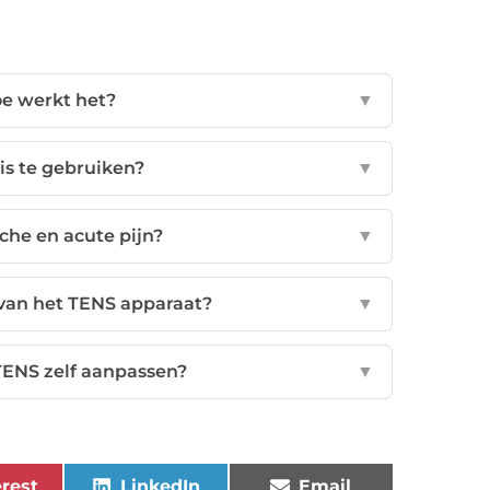
oe werkt het?
▼
is te gebruiken?
▼
che en acute pijn?
▼
 van het TENS apparaat?
▼
 TENS zelf aanpassen?
▼
rest
LinkedIn
Email