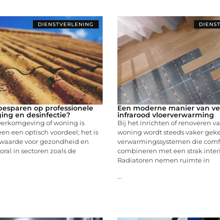
DIENSTVERLENING
DIENS
besparen op professionele
Een moderne manier van v
ging en desinfectie?
infrarood vloerverwarming
erkomgeving of woning is
Bij het inrichten of renoveren v
en een optisch voordeel; het is
woning wordt steeds vaker gek
waarde voor gezondheid en
verwarmingssystemen die comf
oral in sectoren zoals de
combineren met een strak inter
Radiatoren nemen ruimte in
...