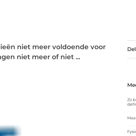
pieën niet meer voldoende voor
Del
en niet meer of niet ...
Me
Zo b
defi
Maak
Fysi