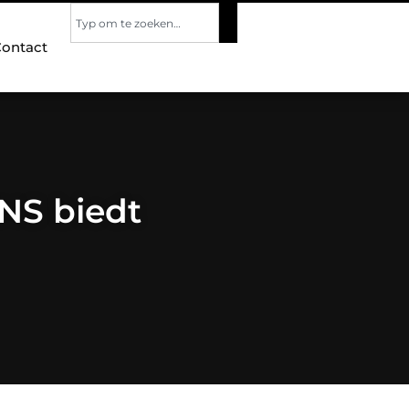
ontact
ENS biedt