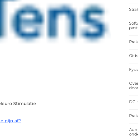
Stra
Soft
past
Prak
Gids
Fysi
Over
doo
DC-s
Neuro Stimulatie
Prak
e pijn af?
Admi
ond