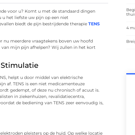
Begi
ende voor u? Komt u met de standaard dingen
thui
u het liefste uw pijn op een niet
vallen biedt de pijn bestrijdende therapie
TENS
4 m
er nu meerdere vraagtekens boven uw hoofd
Brei
an mijn pijn afhelpen? Wij zullen in het kort
 Stimulatie
NS, helpt u door middel van elektrische
pijn af. TENS is een niet medicamenteuze
wordt gedempt, of deze nu chronisch of acuut is.
isten in ziekenhuizen, revalidatiecentra,
 Doordat de bediening van TENS zeer eenvoudig is,
elektroden pleisters op de huid. Op welke locatie