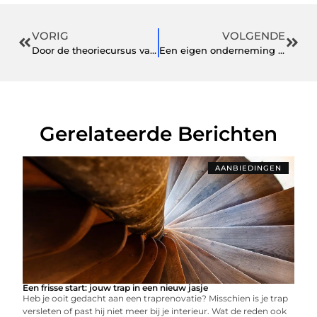
VORIG
VOLGENDE
Door de theoriecursus van Gelijk Geslaagd makkelijk en snel je examen halen
Een eigen onderneming starten
Gerelateerde Berichten
AANBIEDINGEN
Een frisse start: jouw trap in een nieuw jasje
Heb je ooit gedacht aan een traprenovatie? Misschien is je trap
versleten of past hij niet meer bij je interieur. Wat de reden ook