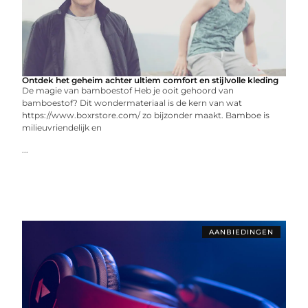
Ontdek het geheim achter ultiem comfort en stijlvolle kleding
De magie van bamboestof Heb je ooit gehoord van
bamboestof? Dit wondermateriaal is de kern van wat
https://www.boxrstore.com/ zo bijzonder maakt. Bamboe is
milieuvriendelijk en
...
AANBIEDINGEN