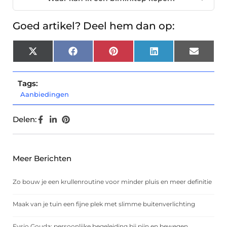
Goed artikel? Deel hem dan op:
X
Facebook
Pinterest
LinkedIn
Email
(Twitter)
Tags:
Aanbiedingen
Delen:
Meer Berichten
Zo bouw je een krullenroutine voor minder pluis en meer definitie
Maak van je tuin een fijne plek met slimme buitenverlichting
Fysio Gouda: persoonlijke begeleiding bij pijn en bewegen