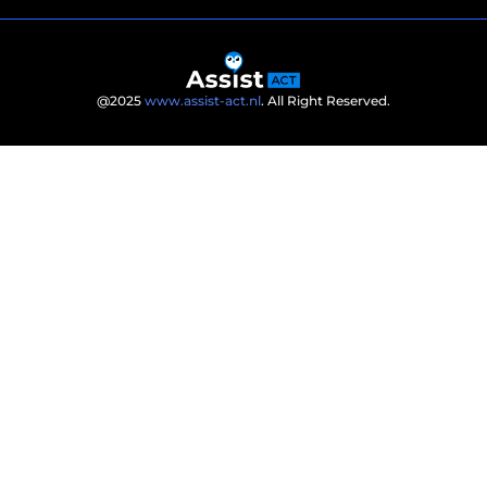
@2025
www.assist-act.nl
. All Right Reserved.