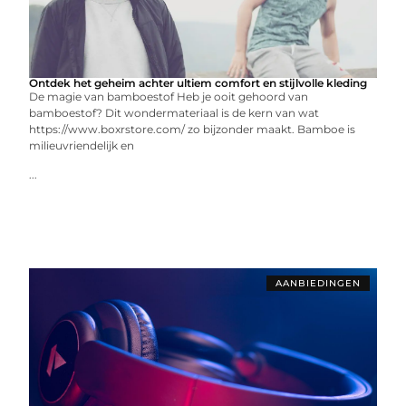
Ontdek het geheim achter ultiem comfort en stijlvolle kleding
De magie van bamboestof Heb je ooit gehoord van
bamboestof? Dit wondermateriaal is de kern van wat
https://www.boxrstore.com/ zo bijzonder maakt. Bamboe is
milieuvriendelijk en
...
AANBIEDINGEN