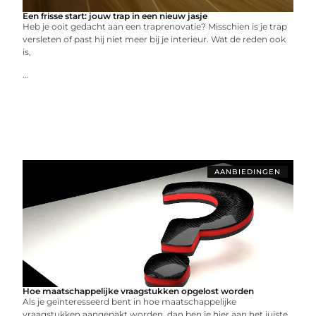
Een frisse start: jouw trap in een nieuw jasje
Heb je ooit gedacht aan een traprenovatie? Misschien is je trap
versleten of past hij niet meer bij je interieur. Wat de reden ook
is,
...
AANBIEDINGEN
Hoe maatschappelijke vraagstukken opgelost worden
Als je geïnteresseerd bent in hoe maatschappelijke
vraagstukken aangepakt worden, dan ben je hier aan het juiste