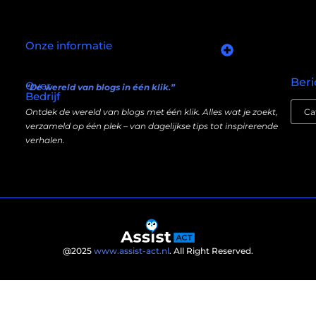
Onze informatie
Goede links inkopen: slim investeren in je online autoriteit
Manieren om geld te verdienen met mijn website: wat écht werkt (en wat niet)
Beri
Over
“De wereld van blogs in één klik.”
Bedrijf
Ontdek de wereld van blogs met één klik. Alles wat je zoekt,
verzameld op één plek – van dagelijkse tips tot inspirerende
verhalen.
@2025
www.assist-act.nl
. All Right Reserved.