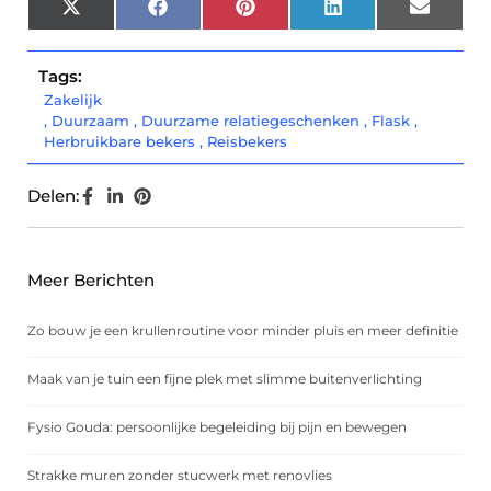
X
Facebook
Pinterest
LinkedIn
Email
(Twitter)
Tags:
Zakelijk
,
Duurzaam
,
Duurzame relatiegeschenken
,
Flask
,
Herbruikbare bekers
,
Reisbekers
Delen:
Meer Berichten
Zo bouw je een krullenroutine voor minder pluis en meer definitie
Maak van je tuin een fijne plek met slimme buitenverlichting
Fysio Gouda: persoonlijke begeleiding bij pijn en bewegen
Strakke muren zonder stucwerk met renovlies