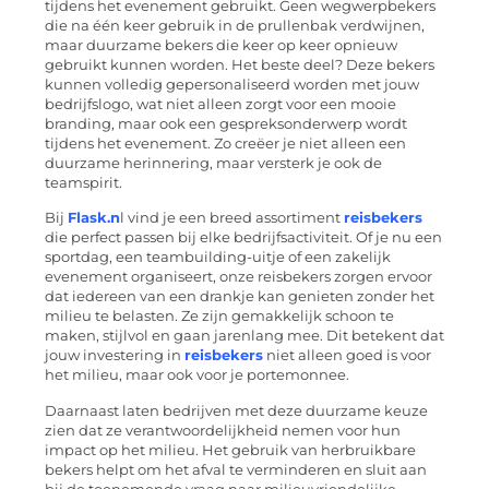
tijdens het evenement gebruikt. Geen wegwerpbekers
die na één keer gebruik in de prullenbak verdwijnen,
maar duurzame bekers die keer op keer opnieuw
gebruikt kunnen worden. Het beste deel? Deze bekers
kunnen volledig gepersonaliseerd worden met jouw
bedrijfslogo, wat niet alleen zorgt voor een mooie
branding, maar ook een gespreksonderwerp wordt
tijdens het evenement. Zo creëer je niet alleen een
duurzame herinnering, maar versterk je ook de
teamspirit.
Bij
Flask.n
l vind je een breed assortiment
reisbekers
die perfect passen bij elke bedrijfsactiviteit. Of je nu een
sportdag, een teambuilding-uitje of een zakelijk
evenement organiseert, onze reisbekers zorgen ervoor
dat iedereen van een drankje kan genieten zonder het
milieu te belasten. Ze zijn gemakkelijk schoon te
maken, stijlvol en gaan jarenlang mee. Dit betekent dat
jouw investering in
reisbekers
niet alleen goed is voor
het milieu, maar ook voor je portemonnee.
Daarnaast laten bedrijven met deze duurzame keuze
zien dat ze verantwoordelijkheid nemen voor hun
impact op het milieu. Het gebruik van herbruikbare
bekers helpt om het afval te verminderen en sluit aan