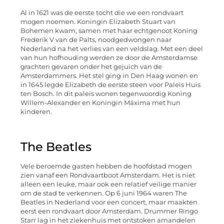
Al in 1621 was de eerste tocht die we een rondvaart
mogen noemen. Koningin Elizabeth Stuart van
Bohemen kwam, samen met haar echtgenoot Koning
Frederik V van de Palts, noodgedwongen naar
Nederland na het verlies van een veldslag. Met een deel
van hun hofhouding werden ze door de Amsterdamse
grachten gevaren onder het gejuich van de
Amsterdammers. Het stel ging in Den Haag wonen en
in 1645 legde Elizabeth de eerste steen voor Paleis Huis
ten Bosch. In dit paleis wonen tegenwoordig Koning
Willem-Alexander en Koningin Máxima met hun
kinderen.
The Beatles
Vele beroemde gasten hebben de hoofdstad mogen
zien vanaf een Rondvaartboot Amsterdam. Het is niet
alleen een leuke, maar ook een relatief veilige manier
om de stad te verkennen. Op 6 juni 1964 waren The
Beatles in Nederland voor een concert, maar maakten
eerst een rondvaart door Amsterdam. Drummer Ringo
Starr lag in het ziekenhuis met ontstoken amandelen