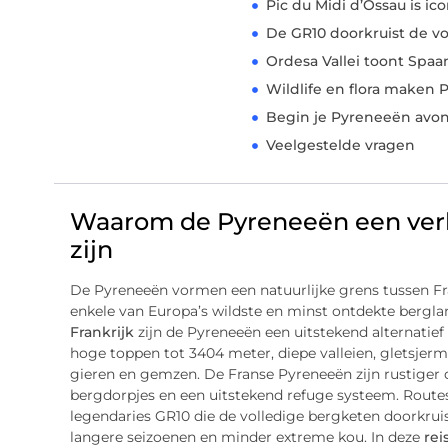
Pic du Midi d’Ossau is ic
De GR10 doorkruist de v
Ordesa Vallei toont Spaa
Wildlife en flora maken 
Begin je Pyreneeën avon
Veelgestelde vragen
Waarom de Pyreneeën een ver
zijn
De Pyreneeën vormen een natuurlijke grens tussen Fra
enkele van Europa’s wildste en minst ontdekte bergl
Frankrijk
zijn de Pyreneeën een uitstekend alternatie
hoge toppen tot 3404 meter, diepe valleien, gletsjerme
gieren en gemzen. De Franse Pyreneeën zijn rustiger
bergdorpjes en een uitstekend refuge systeem. Route
legendaries GR10 die de volledige bergketen doorkruis
langere seizoenen en minder extreme kou. In deze
rei