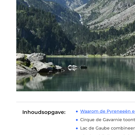
Waarom de Pyreneeën ee
Inhoudsopgave:
Cirque de Gavarnie toont
Lac de Gaube combinee