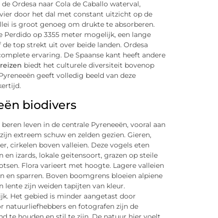
 de Ordesa naar Cola de Caballo waterval,
vier door het dal met constant uitzicht op de
lei is groot genoeg om drukte te absorberen.
 Perdido op 3355 meter mogelijk, een lange
 de top strekt uit over beide landen. Ordesa
omplete ervaring. De Spaanse kant heeft andere
reizen
biedt het culturele diversiteit bovenop
yreneeën geeft volledig beeld van deze
ertijd.
eën biodivers
beren leven in de centrale Pyreneeën, vooral aan
zijn extreem schuw en zelden gezien. Gieren,
 cirkelen boven valleien. Deze vogels eten
en izards, lokale geitensoort, grazen op steile
tsen. Flora varieert met hoogte. Lagere valleien
n en sparren. Boven boomgrens bloeien alpiene
 lente zijn weiden tapijten van kleur.
ijk. Het gebied is minder aangetast door
r natuurliefhebbers en fotografen zijn de
d te houden en stil te zijn. De natuur hier voelt