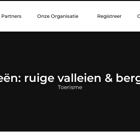
Partners
Onze Organisatie
Registreer
C
ën: ruige valleien & be
Toerisme