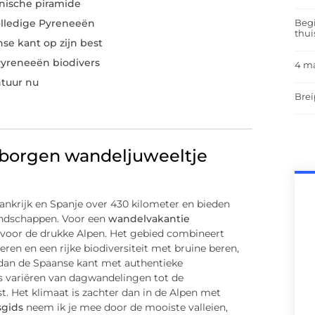
onische piramide
Begi
olledige Pyreneeën
thui
nse kant op zijn best
Pyreneeën biodivers
4 m
tuur nu
Brei
borgen wandeljuweeltje
nkrijk en Spanje over 430 kilometer en bieden
andschappen. Voor een
wandelvakantie
f voor de drukke Alpen. Het gebied combineert
ren en een rijke biodiversiteit met bruine beren,
 dan de Spaanse kant met authentieke
s variëren van dagwandelingen tot de
t. Het klimaat is zachter dan in de Alpen met
sgids
neem ik je mee door de mooiste valleien,