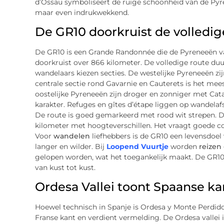
d’Ossau symboliseert de ruige schoonheid van de Pyr
maar even indrukwekkend.
De GR10 doorkruist de volledi
De GR10 is een Grande Randonnée die de Pyreneeën v
doorkruist over 866 kilometer. De volledige route 
wandelaars kiezen secties. De westelijke Pyreneeën zi
centrale sectie rond Gavarnie en Cauterets is het me
oostelijke Pyreneeën zijn droger en zonniger met Catal
karakter. Refuges en gîtes d’étape liggen op wandelafs
De route is goed gemarkeerd met rood wit strepen. Da
kilometer met hoogteverschillen. Het vraagt goede con
Voor
wandelen
liefhebbers is de GR10 een levensdoe
langer en wilder. Bij
Loopend Vuurtje
worden
reizen
gelopen worden, wat het toegankelijk maakt. De GR10
van kust tot kust.
Ordesa Vallei toont Spaanse kan
Hoewel technisch in Spanje is Ordesa y Monte Perdido
Franse kant en verdient vermelding. De Ordesa vallei 