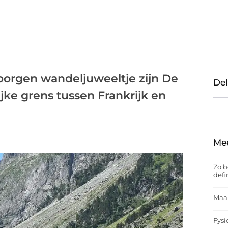
orgen wandeljuweeltje zijn De
Del
ke grens tussen Frankrijk en
Me
Zo b
defi
Maak
Fysi