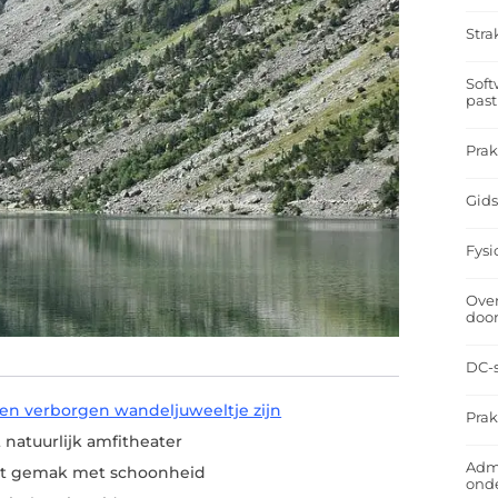
Stra
Soft
past
Prak
Gids
Fysi
Over
doo
DC-s
n verborgen wandeljuweeltje zijn
Prak
 natuurlijk amfitheater
Admi
rt gemak met schoonheid
ond