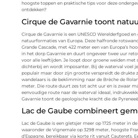
hoogste toppen en praktische tips voor deze onderg
ontdekken?
Cirque de Gavarnie toont natuu
Cirque de Gavarnie is een UNESCO Werelderfgoed en
natuurformaties van Europa. Deze halfronde rotswand 
Grande Cascade, met 422 meter een van Europa’s hoog
in het dorp Gavarnie en duurt ongeveer twee uur retou
voor alle leeftijden. Je loopt door groene weiden me
dichterbij en wordt imposanter. Bij de waterval voel j
populair maar door zijn grootte verspreidt de drukte 
wandelaars is de beklimming naar de Brèche de Rolan
meter. Die route duurt zes tot acht uur en is zwaar m
eenvoudige route naar de waterval ideaal, indrukwek
Gavarnie toont de geologische kracht die de Pyrenee
Lac de Gaube combineert gem
Lac de Gaube is een gletsjer meer op 1725 meter in d
waaronder de Vignemale op 3298 meter, hoogste Frans
d’Espagne, bereikbaar via korte rit vanuit Cauterets. E