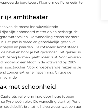
ewaardeerde bergketen. Klaar om de Pyreneeën te
rlijk amfitheater
 een van de meest indrukwekkende
rijst vijftienhonderd meter op en herbergt de
ste watervallen. De wandeling ernaartoe start
r. Het pad is breed en gemakkelijk, geschikt
t schapen en paarden. De rotswand komt steeds
e de nevel en hoor je het gedonder. Het gebied is
zich. Vroeg komen geeft meer rust. Voor ervaren
d mogelijk, een kloof in de rotswand op 2807
aar spectaculair. Voor
groepswandelreizen
is de
kend zonder extreme inspanning. Cirque de
ën vormde.
ak met schoonheid
e Cauterets vallei omringd door hoge toppen
e Pyreneeën piek. De wandeling start bij Pont
en stoeltjeslift brengt je halverwege, wat een uur