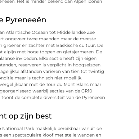
eneeën. Het is minder bekend dan Alpen iconen
ge Pyreneeën
an Atlantische Oceaan tot Middellandse Zee
duurt ongeveer twee maanden maar de meeste
jn groener en zachter met Baskische cultuur. De
est alpijn met hoge toppen en gletsjermeren. De
aanse invloeden. Elke sectie heeft zijn eigen
tanden, reserveren is verplicht in hoogseizoen.
gelijkse afstanden variëren van tien tot twintig
ditie maar is technisch niet moeilijk.
l vergelijkbaar met de Tour du Mont Blanc maar
georganiseerd waarbij secties van de GR10
 toont de complete diversiteit van de Pyreneeën
t op zijn best
 Nationaal Park makkelijk bereikbaar vanuit de
is een spectaculaire kloof met steile wanden en