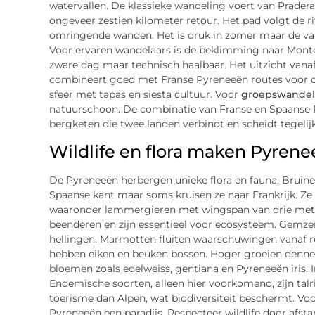
watervallen. De klassieke wandeling voert van Pradera
ongeveer zestien kilometer retour. Het pad volgt de ri
omringende wanden. Het is druk in zomer maar de val
Voor ervaren wandelaars is de beklimming naar Monte
zware dag maar technisch haalbaar. Het uitzicht vanaf
combineert goed met Franse Pyreneeën routes voor c
sfeer met tapas en siesta cultuur. Voor
groepswandel
natuurschoon. De combinatie van Franse en Spaanse P
bergketen die twee landen verbindt en scheidt tegelijk
Wildlife en flora maken Pyrene
De Pyreneeën herbergen unieke flora en fauna. Bruine 
Spaanse kant maar soms kruisen ze naar Frankrijk. Ze 
waaronder lammergieren met wingspan van drie meter,
beenderen en zijn essentieel voor ecosysteem. Gemzen 
hellingen. Marmotten fluiten waarschuwingen vanaf ro
hebben eiken en beuken bossen. Hoger groeien denne
bloemen zoals edelweiss, gentiana en Pyreneeën iris. In
Endemische soorten, alleen hier voorkomend, zijn talr
toerisme dan Alpen, wat biodiversiteit beschermt. Voo
Pyreneeën een paradijs. Respecteer wildlife door afstan