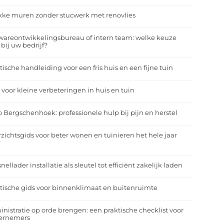
kke muren zonder stucwerk met renovlies
wareontwikkelingsbureau of intern team: welke keuze
 bij uw bedrijf?
tische handleiding voor een fris huis en een fijne tuin
 voor kleine verbeteringen in huis en tuin
o Bergschenhoek: professionele hulp bij pijn en herstel
zichtsgids voor beter wonen en tuinieren het hele jaar
r
nellader installatie als sleutel tot efficiënt zakelijk laden
tische gids voor binnenklimaat en buitenruimte
nistratie op orde brengen: een praktische checklist voor
ernemers