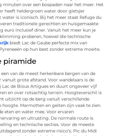
ig minuten over een bospaden naar het meer. Het
er heeft heldergroen water door gletsjer
water is iconisch. Bij het meer staat Refuge du
rveren traditionele gerechten en huisgemaakte
g euro inclusief diner. Vanuit het meer kun je
klimming proberen, hoewel die technische
rijk
biedt Lac de Gaube perfecte mix van
e Pyreneeën op hun best zonder extreme moeite.
e piramide
ek een van de meest herkenbare bergen van de
r vanuit grote afstand. Voor wandelaars is de
 Lac de Bious Artigues en duurt ongeveer vijf
en en over rotsachtig terrein. Hoogteverschil is
 uitzicht op de berg vanuit verschillende
 hoogte. Marmotten en geiten zijn vaak te zien.
de eten en water mee. Voor ervaren
ervaring en uitrusting. De normale route is
stelling en technische secties. Voor de meeste
itdagend zonder extreme risico’s. Pic du Midi