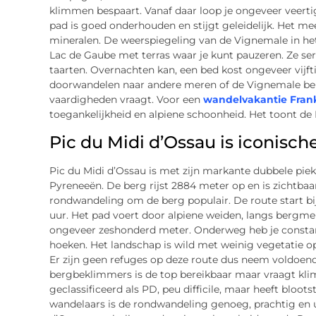
klimmen bespaart. Vanaf daar loop je ongeveer veert
pad is goed onderhouden en stijgt geleidelijk. Het me
mineralen. De weerspiegeling van de Vignemale in het 
Lac de Gaube met terras waar je kunt pauzeren. Ze se
taarten. Overnachten kan, een bed kost ongeveer vijfti
doorwandelen naar andere meren of de Vignemale be
vaardigheden vraagt. Voor een
wandelvakantie Frank
toegankelijkheid en alpiene schoonheid. Het toont d
Pic du Midi d’Ossau is iconisch
Pic du Midi d’Ossau is met zijn markante dubbele pi
Pyreneeën. De berg rijst 2884 meter op en is zichtbaa
rondwandeling om de berg populair. De route start bij
uur. Het pad voert door alpiene weiden, langs bergmer
ongeveer zeshonderd meter. Onderweg heb je constant
hoeken. Het landschap is wild met weinig vegetatie op
Er zijn geen refuges op deze route dus neem voldoen
bergbeklimmers is de top bereikbaar maar vraagt klim
geclassificeerd als PD, peu difficile, maar heeft bloot
wandelaars is de rondwandeling genoeg, prachtig en u