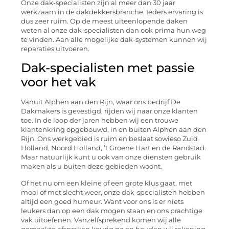
Onze dak-specialisten zijn al meer dan 30 jaar
werkzaam in de dakdekkersbranche. Ieders ervaring is
dus zeer ruim. Op de meest uiteenlopende daken
weten al onze dak-specialisten dan ook prima hun weg
te vinden. Aan alle mogelijke dak-systemen kunnen wij
reparaties uitvoeren.
Dak-specialisten met passie
voor het vak
Vanuit Alphen aan den Rijn, waar ons bedrijf De
Dakmakers is gevestigd, rijden wij naar onze klanten
toe. In de loop der jaren hebben wij een trouwe
klantenkring opgebouwd, in en buiten Alphen aan den
Rijn. Ons werkgebied is ruim en beslaat sowieso Zuid
Holland, Noord Holland, ’t Groene Hart en de Randstad.
Maar natuurlijk kunt u ook van onze diensten gebruik
maken als u buiten deze gebieden woont.
Of het nu om een kleine of een grote klus gaat, met
mooi of met slecht weer, onze dak-specialisten hebben
altijd een goed humeur. Want voor ons is er niets
leukers dan op een dak mogen staan en ons prachtige
vak uitoefenen. Vanzelfsprekend komen wij alle