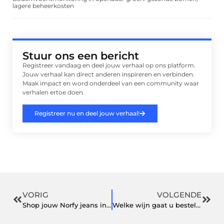
lagere beheerkosten
Stuur ons een bericht
Registreer vandaag en deel jouw verhaal op ons platform.
Jouw verhaal kan direct anderen inspireren en verbinden.
Maak impact en word onderdeel van een community waar
verhalen ertoe doen.
Registreer nu en deel jouw verhaal!
VORIG
VOLGENDE
Shop jouw Norfy jeans in onder andere blauw in deze (online) fashion store
Welke wijn gaat u bestellen bij deze wijnexpert in Utrecht?