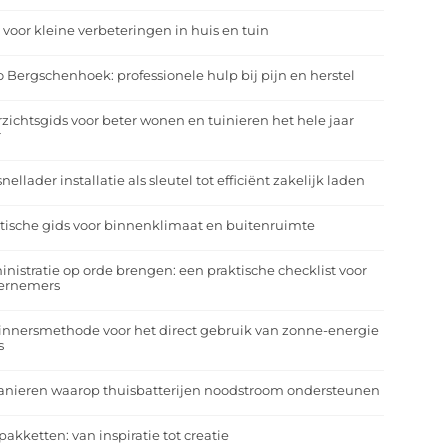
 voor kleine verbeteringen in huis en tuin
o Bergschenhoek: professionele hulp bij pijn en herstel
zichtsgids voor beter wonen en tuinieren het hele jaar
r
nellader installatie als sleutel tot efficiënt zakelijk laden
tische gids voor binnenklimaat en buitenruimte
nistratie op orde brengen: een praktische checklist voor
ernemers
nnersmethode voor het direct gebruik van zonne-energie
s
anieren waarop thuisbatterijen noodstroom ondersteunen
pakketten: van inspiratie tot creatie