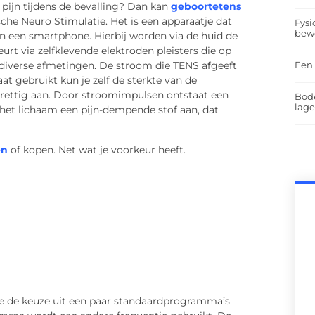
 pijn tijdens de bevalling? Dan kan
geboortetens
che Neuro Stimulatie. Het is een apparaatje dat
Fysi
bew
an een smartphone. Hierbij worden via de huid de
rt via zelfklevende elektroden pleisters die op
Een 
in diverse afmetingen. De stroom die TENS afgeeft
t gebruikt kun je zelf de sterkte van de
prettig aan. Door stroomimpulsen ontstaat een
Bod
lag
 het lichaam een pijn-dempende stof aan, dat
en
of kopen. Net wat je voorkeur heeft.
e de keuze uit een paar standaardprogramma’s