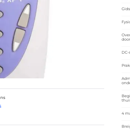
Gids
Fysi
Over
doo
DC-s
Prak
Admi
ond
Begi
ens
thui
s
4 m
Brei