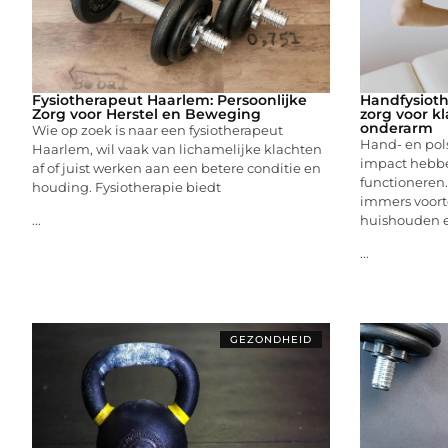
Fysiotherapeut Haarlem: Persoonlijke
Handfysioth
Zorg voor Herstel en Beweging
zorg voor k
onderarm
Wie op zoek is naar een fysiotherapeut
Hand- en pol
Haarlem, wil vaak van lichamelijke klachten
impact hebbe
af of juist werken aan een betere conditie en
functioneren
houding. Fysiotherapie biedt
immers voortd
huishouden en
...
...
GEZONDHEID