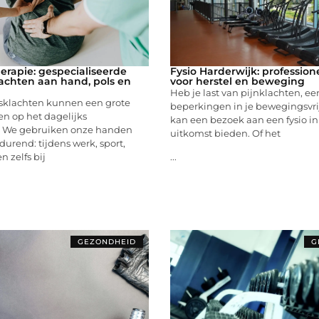
erapie: gespecialiseerde
Fysio Harderwijk: profession
lachten aan hand, pols en
voor herstel en beweging
Heb je last van pijnklachten, ee
sklachten kunnen een grote
beperkingen in je bewegingsvr
n op het dagelijks
kan een bezoek aan een fysio i
. We gebruiken onze handen
uitkomst bieden. Of het
urend: tijdens werk, sport,
 zelfs bij
...
GEZONDHEID
G