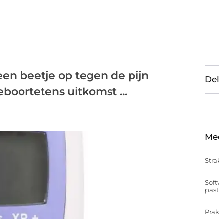
een beetje op tegen de pijn
Del
eboortetens uitkomst ...
Me
Stra
Soft
past
Prak