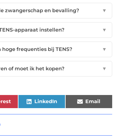
s de zwangerschap en bevalling?
▼
 TENS-apparaat instellen?
▼
n hoge frequenties bij TENS?
▼
en of moet ik het kopen?
▼
rest
LinkedIn
Email
n