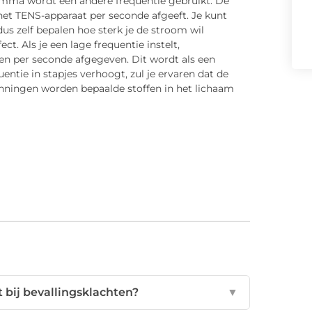
gramma wordt een andere frequentie gebruikt. De
het TENS-apparaat per seconde afgeeft. Je kunt
us zelf bepalen hoe sterk je de stroom wil
ct. Als je een lage frequentie instelt,
sen per seconde afgegeven. Dit wordt als een
entie in stapjes verhoogt, zul je ervaren dat de
nningen worden bepaalde stoffen in het lichaam
 bij bevallingsklachten?
▼