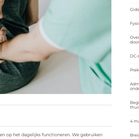
Gids
Fysi
Over
doo
DC-s
Prak
Admi
ond
Begi
thui
4 m
n op het dagelijks functioneren. We gebruiken
Brei