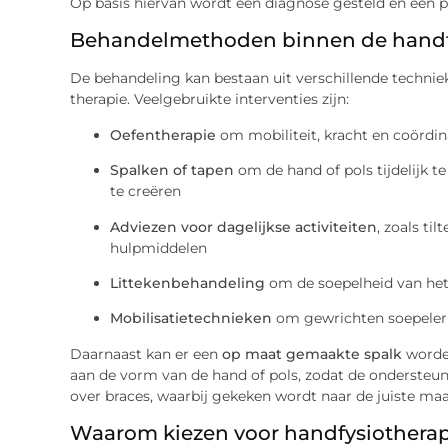
Op basis hiervan wordt een diagnose gesteld en een p
Behandelmethoden binnen de handf
De behandeling kan bestaan uit verschillende techniek
therapie. Veelgebruikte interventies zijn:
Oefentherapie
om mobiliteit, kracht en coördin
Spalken of tapen
om de hand of pols tijdelijk 
te creëren
Adviezen voor dagelijkse activiteiten
, zoals ti
hulpmiddelen
Littekenbehandeling
om de soepelheid van het
Mobilisatietechnieken
om gewrichten soepeler
Daarnaast kan er een
op maat gemaakte spalk
worden
aan de vorm van de hand of pols, zodat de ondersteu
over braces, waarbij gekeken wordt naar de juiste maa
Waarom kiezen voor handfysiotherap