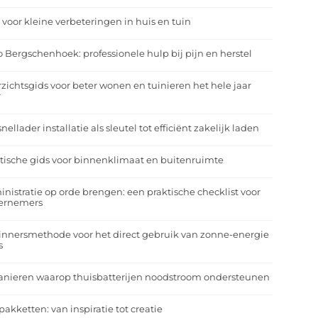
 voor kleine verbeteringen in huis en tuin
o Bergschenhoek: professionele hulp bij pijn en herstel
zichtsgids voor beter wonen en tuinieren het hele jaar
r
nellader installatie als sleutel tot efficiënt zakelijk laden
tische gids voor binnenklimaat en buitenruimte
nistratie op orde brengen: een praktische checklist voor
ernemers
nnersmethode voor het direct gebruik van zonne-energie
s
anieren waarop thuisbatterijen noodstroom ondersteunen
pakketten: van inspiratie tot creatie