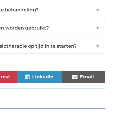
ste behandeling?
▼
n worden gebruikt?
▼
otherapie op tijd in te starten?
▼
rest
LinkedIn
Email