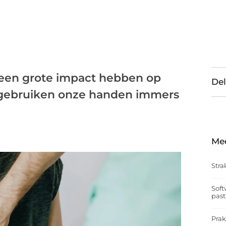
een grote impact hebben op
Del
e gebruiken onze handen immers
Me
Stra
Soft
past
Prak