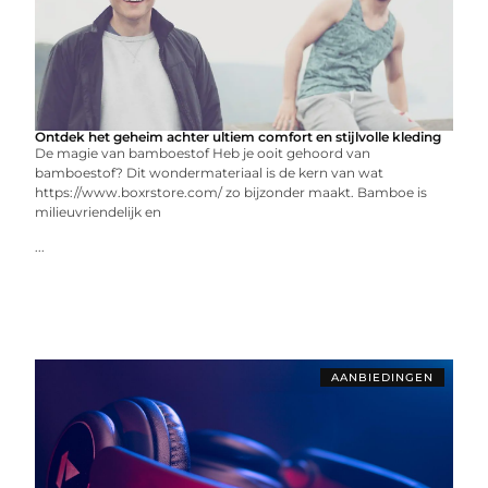
Ontdek het geheim achter ultiem comfort en stijlvolle kleding
De magie van bamboestof Heb je ooit gehoord van
bamboestof? Dit wondermateriaal is de kern van wat
https://www.boxrstore.com/ zo bijzonder maakt. Bamboe is
milieuvriendelijk en
...
AANBIEDINGEN