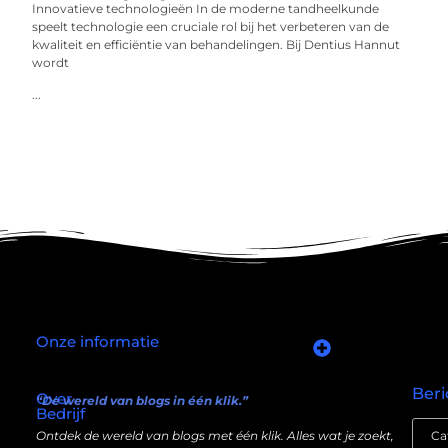
Innovatieve technologieën In de moderne tandheelkunde
speelt technologie een cruciale rol bij het verbeteren van de
kwaliteit en efficiëntie van behandelingen. Bij Dentius Hannut
wordt
...
Onze informatie
Goede links inkopen: slim investeren in je online autoriteit
Manieren om geld te verdienen met mijn website: wat écht werkt (en wat niet)
Beri
Over
“De wereld van blogs in één klik.”
Bedrijf
Ontdek de wereld van blogs met één klik. Alles wat je zoekt,