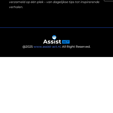
verzameld op één plek – van dagelijkse tips tot inspirerende
verhalen.
@2025
www.assist-act.nl
. All Right Reserved.