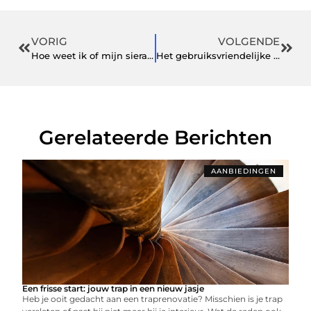
VORIG
VOLGENDE
Hoe weet ik of mijn sieraden zomerproof zijn?
Het gebruiksvriendelijke Elektronisch Cliëntendossier (ECD) voor de GGZ
Gerelateerde Berichten
AANBIEDINGEN
Een frisse start: jouw trap in een nieuw jasje
Heb je ooit gedacht aan een traprenovatie? Misschien is je trap