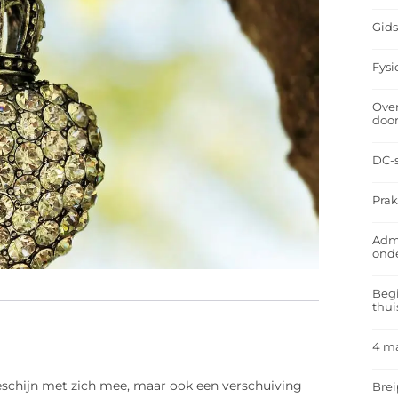
Gids
Fysi
Over
doo
DC-s
Prak
Admi
ond
Begi
thui
4 m
schijn met zich mee, maar ook een verschuiving
Brei