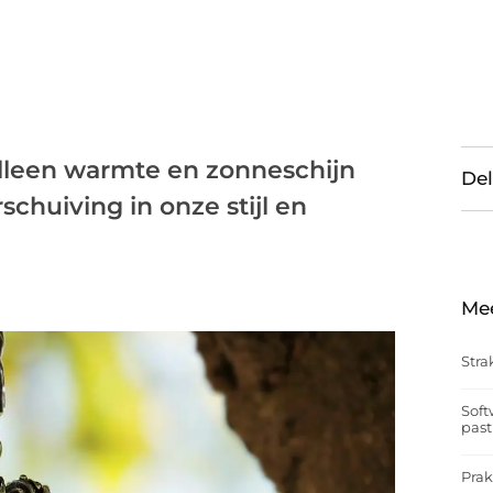
lleen warmte en zonneschijn
Del
chuiving in onze stijl en
Me
Stra
Soft
past
Prak