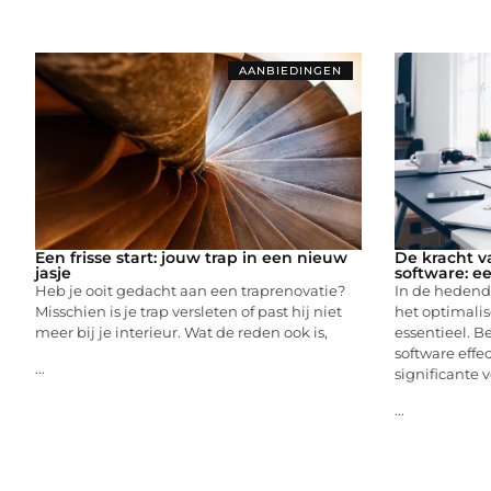
AANBIEDINGEN
Een frisse start: jouw trap in een nieuw
De kracht v
jasje
software: ee
Heb je ooit gedacht aan een traprenovatie?
In de hedend
Misschien is je trap versleten of past hij niet
het optimalis
meer bij je interieur. Wat de reden ook is,
essentieel. B
software effec
...
significante v
...