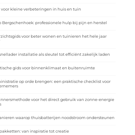
 voor kleine verbeteringen in huis en tuin
o Bergschenhoek: professionele hulp bij pijn en herstel
zichtsgids voor beter wonen en tuinieren het hele jaar
r
nellader installatie als sleutel tot efficiënt zakelijk laden
tische gids voor binnenklimaat en buitenruimte
nistratie op orde brengen: een praktische checklist voor
ernemers
nnersmethode voor het direct gebruik van zonne-energie
s
anieren waarop thuisbatterijen noodstroom ondersteunen
pakketten: van inspiratie tot creatie