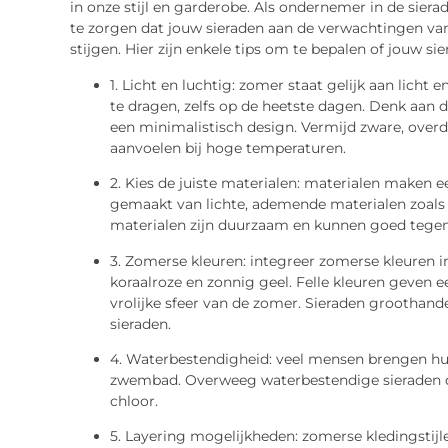
in onze stijl en garderobe. Als ondernemer in de sier
te zorgen dat jouw sieraden aan de verwachtingen van 
stijgen. Hier zijn enkele tips om te bepalen of jouw si
1. Licht en luchtig: zomer staat gelijk aan licht 
te dragen, zelfs op de heetste dagen. Denk aan 
een minimalistisch design. Vermijd zware, over
aanvoelen bij hoge temperaturen.
2. Kies de juiste materialen: materialen maken e
gemaakt van lichte, ademende materialen zoals s
materialen zijn duurzaam en kunnen goed tegen 
3. Zomerse kleuren: integreer zomerse kleuren 
koraalroze en zonnig geel. Felle kleuren geven ee
vrolijke sfeer van de zomer. Sieraden groothand
sieraden.
4. Waterbestendigheid: veel mensen brengen hun
zwembad. Overweeg waterbestendige sieraden di
chloor.
5. Layering mogelijkheden: zomerse kledingstijle