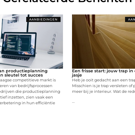
AANBIEDINGEN
AAN
an productieplanning
Een frisse start: jouw trap i
n sleutel tot succes
jasje
aagse competitieve markt is
Heb je ooit gedacht aan een tra
eren van bedrijfsprocessen
Misschien is je trap versleten of p
edrijven die productieplanning
meer bij je interieur. Wat de red
tief inzetten, zien vaak een
...
erbetering in hun efficiëntie