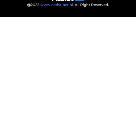
@2025
www.assist-act.nl
. All Right Reserved.