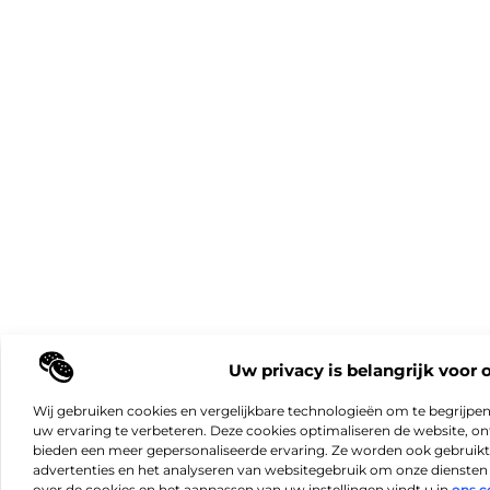
Uw privacy is belangrijk voor 
Wij gebruiken cookies en vergelijkbare technologieën om te begrijpe
uw ervaring te verbeteren. Deze cookies optimaliseren de website, 
bieden een meer gepersonaliseerde ervaring. Ze worden ook gebruikt
advertenties en het analyseren van websitegebruik om onze diensten 
over de cookies en het aanpassen van uw instellingen vindt u in
ons c