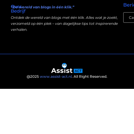
Beri
Over
“De wereld van blogs in één klik.”
Bedrijf
Ontdek de wereld van blogs met één klik. Alles wat je zoekt,
verzameld op één plek – van dagelijkse tips tot inspirerende
verhalen.
@2025
www.assist-act.nl
. All Right Reserved.