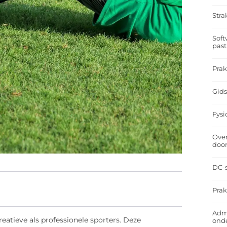
Stra
Soft
past
Prak
Gids
Fysi
Over
doo
DC-s
Prak
Admi
eatieve als professionele sporters. Deze
ond