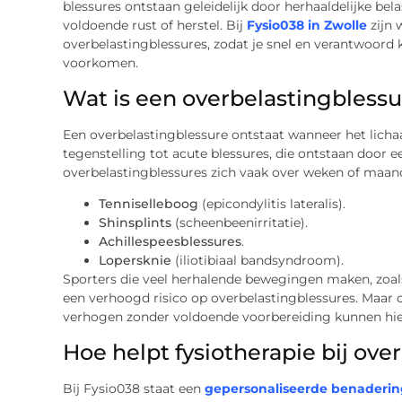
blessures ontstaan geleidelijk door herhaaldelijke bel
voldoende rust of herstel. Bij
Fysio038 in Zwolle
zijn 
overbelastingblessures, zodat je snel en verantwoord 
voorkomen.
Wat is een overbelastingblessu
Een overbelastingblessure ontstaat wanneer het lich
tegenstelling tot acute blessures, die ontstaan door 
overbelastingblessures zich vaak over weken of maan
Tenniselleboog
(epicondylitis lateralis).
Shinsplints
(scheenbeenirritatie).
Achillespeesblessures
.
Lopersknie
(iliotibiaal bandsyndroom).
Sporters die veel herhalende bewegingen maken, zoals 
een verhoogd risico op overbelastingblessures. Maar 
verhogen zonder voldoende voorbereiding kunnen hie
Hoe helpt fysiotherapie bij ove
Bij Fysio038 staat een
gepersonaliseerde benaderin