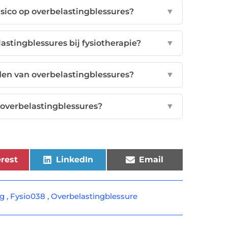
sico op overbelastingblessures?
▼
stingblessures bij fysiotherapie?
▼
en van overbelastingblessures?
▼
overbelastingblessures?
▼
rest
LinkedIn
Email
ng
,
Fysio038
,
Overbelastingblessure