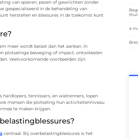
asting van spieren, pezen of gewrichten zonder
we gespecialiseerd in de behandeling van
Begi
thui
kunt herstellen en blessures in de toekomst kunt
4 m
re?
Brei
aam meer wordt belast dan het aankan. In
een plotselinge beweging of impact, ontwikkelen
den. Veelvoorkomende voorbeelden zijn:
hardlopers, tennissers, en wielrenners, lopen
ook mensen die plotseling hun activiteitenniveau
rmee te maken krijgen.
rbelastingblessures?
g
centraal. Bij overbelastingblessures is het