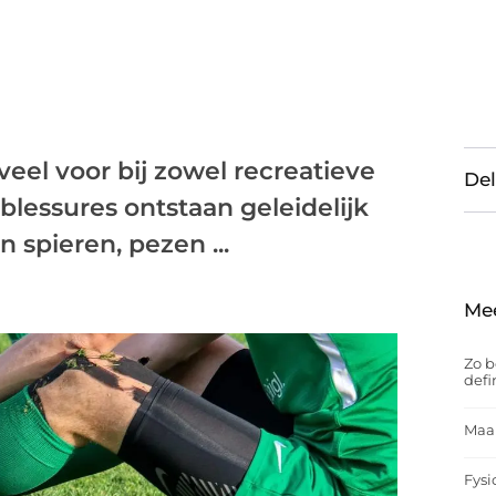
eel voor bij zowel recreatieve
Del
 blessures ontstaan geleidelijk
 spieren, pezen ...
Me
Zo b
defi
Maak
Fysi