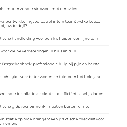
kke muren zonder stucwerk met renovlies
wareontwikkelingsbureau of intern team: welke keuze
 bij uw bedrijf?
tische handleiding voor een fris huis en een fijne tuin
 voor kleine verbeteringen in huis en tuin
o Bergschenhoek: professionele hulp bij pijn en herstel
zichtsgids voor beter wonen en tuinieren het hele jaar
r
nellader installatie als sleutel tot efficiënt zakelijk laden
tische gids voor binnenklimaat en buitenruimte
nistratie op orde brengen: een praktische checklist voor
ernemers