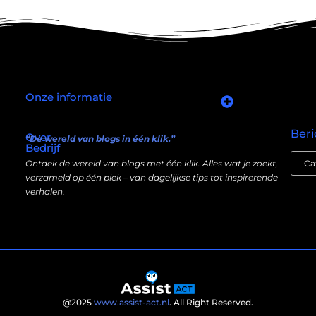
Onze informatie
Goede links inkopen: slim investeren in je online autoriteit
Manieren om geld te verdienen met mijn website: wat écht werkt (en wat niet)
Beri
Over
“De wereld van blogs in één klik.”
Bedrijf
Ontdek de wereld van blogs met één klik. Alles wat je zoekt,
verzameld op één plek – van dagelijkse tips tot inspirerende
verhalen.
@2025
www.assist-act.nl
. All Right Reserved.