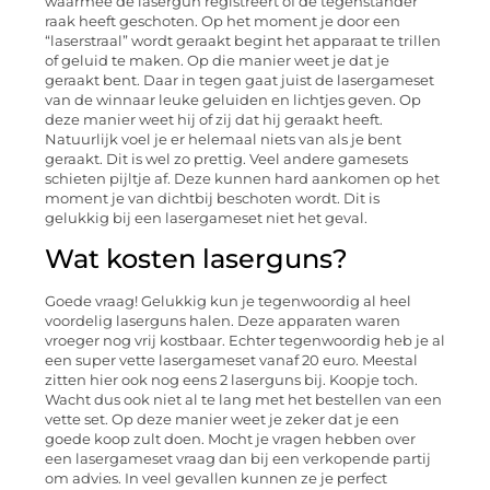
waarmee de lasergun registreert of de tegenstander
raak heeft geschoten. Op het moment je door een
“laserstraal” wordt geraakt begint het apparaat te trillen
of geluid te maken. Op die manier weet je dat je
geraakt bent. Daar in tegen gaat juist de lasergameset
van de winnaar leuke geluiden en lichtjes geven. Op
deze manier weet hij of zij dat hij geraakt heeft.
Natuurlijk voel je er helemaal niets van als je bent
geraakt. Dit is wel zo prettig. Veel andere gamesets
schieten pijltje af. Deze kunnen hard aankomen op het
moment je van dichtbij beschoten wordt. Dit is
gelukkig bij een lasergameset niet het geval.
Wat kosten laserguns?
Goede vraag! Gelukkig kun je tegenwoordig al heel
voordelig laserguns halen. Deze apparaten waren
vroeger nog vrij kostbaar. Echter tegenwoordig heb je al
een super vette lasergameset vanaf 20 euro. Meestal
zitten hier ook nog eens 2 laserguns bij. Koopje toch.
Wacht dus ook niet al te lang met het bestellen van een
vette set. Op deze manier weet je zeker dat je een
goede koop zult doen. Mocht je vragen hebben over
een lasergameset vraag dan bij een verkopende partij
om advies. In veel gevallen kunnen ze je perfect