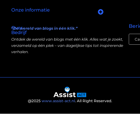
Onze informatie
Goede links inkopen: slim investeren in je online autoriteit
Manieren om geld te verdienen met mijn website: wat écht werkt (en wat niet)
Beri
Over
“De wereld van blogs in één klik.”
Bedrijf
Ontdek de wereld van blogs met één klik. Alles wat je zoekt,
verzameld op één plek – van dagelijkse tips tot inspirerende
verhalen.
@2025
www.assist-act.nl
. All Right Reserved.