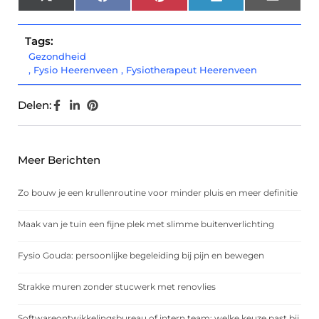
X
Facebook
Pinterest
LinkedIn
Email
(Twitter)
Tags:
Gezondheid
,
Fysio Heerenveen
,
Fysiotherapeut Heerenveen
Delen:
Meer Berichten
Zo bouw je een krullenroutine voor minder pluis en meer definitie
Maak van je tuin een fijne plek met slimme buitenverlichting
Fysio Gouda: persoonlijke begeleiding bij pijn en bewegen
Strakke muren zonder stucwerk met renovlies
Softwareontwikkelingsbureau of intern team: welke keuze past bij