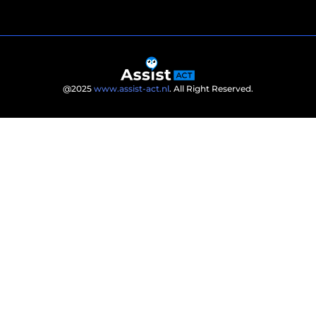
@2025
www.assist-act.nl
. All Right Reserved.