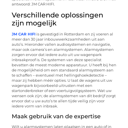
antwoord: JM CAR HIFI.
Verschillende oplossingen
zijn mogelijk
JM CAR HIFI
is gevestigd in Rotterdam en zij voeren al
meer dan 30 jaar inbouwwerkzaamheden uit aan
auto’s. Hieronder vallen audiosystemen en navigatie,
maar ook camera’s en alarmsystemen. Alarmsystemen
zorgen ervoor dat iedere auto uit uw wagenpark
inbraakproof is. De systemen van deze specialist
bevatten de meest moderne apparatuur. U heeft bij hen
de mogelijkheid om een standaard alarmsysteem aan
te schaffen – eventueel met hellingshoekdetectie –
maar zij hebben méér opties. U laat de wagens uit uw
wagenpark bijvoorbeeld uitrusten met een
startonderbreker of een voertuigvolgsysteem. Wat uw
wensen ook zijn; de alarmsystemen van dit bedrijf zorgt
ervoor dat u uw auto’s te allen tijde veilig zijn voor
iedere vorm van inbraak.
Maak gebruik van de expertise
Wilt u alarmsystemen laten plaatsen in een auto of in