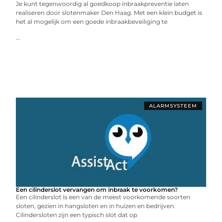
Je kunt tegenwoordig al goedkoop inbraakpreventie laten
realiseren door slotenmaker Den Haag. Met een klein budget is
het al mogelijk om een goede inbraakbeveiliging te
...
ALARMSYSTEEM
Een cilinderslot vervangen om inbraak te voorkomen?
Een cilinderslot is een van de meest voorkomende soorten
sloten, gezien in hangsloten en in huizen en bedrijven.
Cilindersloten zijn een typisch slot dat op