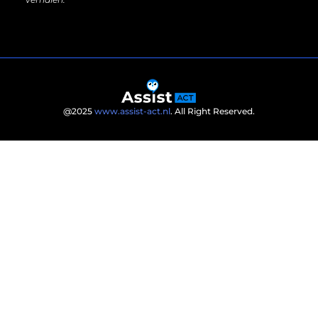
@2025
www.assist-act.nl
. All Right Reserved.