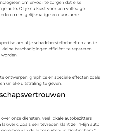
ologieën om ervoor te zorgen dat elke
n je auto. Of je nu kiest voor een volledige
randeren een gelijkmatige en duurzame
expertise om al je schadeherstelbehoeften aan te
kleine beschadigingen efficiënt te repareren
e worden.
e ontwerpen, graphics en speciale effecten zoals
n unieke uitstraling te geven.
schapsvertrouwen
ver onze diensten. Veel lokale autobezitters
lakwerk. Zoals een tevreden klant zei: “Mijn auto
n expertise van de autospuiterij in Doetinchem.”