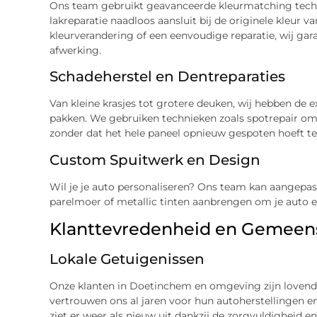
Ons team gebruikt geavanceerde kleurmatching techn
lakreparatie naadloos aansluit bij de originele kleur va
kleurverandering of een eenvoudige reparatie, wij ga
afwerking.
Schadeherstel en Dentreparaties
Van kleine krasjes tot grotere deuken, wij hebben de 
pakken. We gebruiken technieken zoals spotrepair om 
zonder dat het hele paneel opnieuw gespoten hoeft t
Custom Spuitwerk en Design
Wil je je auto personaliseren? Ons team kan aangepast
parelmoer of metallic tinten aanbrengen om je auto ee
Klanttevredenheid en Gemeen
Lokale Getuigenissen
Onze klanten in Doetinchem en omgeving zijn lovend o
vertrouwen ons al jaren voor hun autoherstellingen en 
ziet er weer als nieuw uit dankzij de zorgvuldigheid e