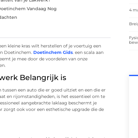
liteit van je Lakwerk?
n Doetinchem Vandaag Nog
4 m
dachten
Brei
Fysi
bew
en kleine kras wilt herstellen of je voertuig een
 in Doetinchem.
Doetinchem Gids
. een scala aan
 neemt je mee door de voordelen van onze
en.
erk Belangrijk is
 tussen een auto die er goed uitziet en een die er
aat en rijomstandigheden, is het essentieel om te
essioneel aangebrachte laklaag beschermt je
ar zorgt ook voor een esthetische upgrade die de