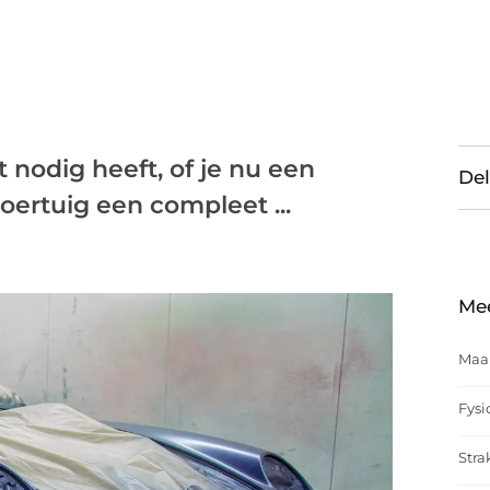
 nodig heeft, of je nu een
Del
 voertuig een compleet ...
Me
Maak
Fysi
Stra