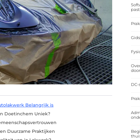
Soft
past
Prak
Gids
Fysi
Over
doo
DC-s
Prak
tolakwerk Belangrijk is
Admi
 in Doetinchem Uniek?
ond
Gemeenschapsvertrouwen
 en Duurzame Praktijken
Begi
thui