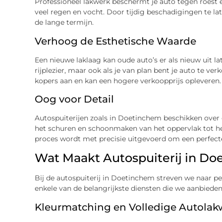
Professioneel lakwerk beschermt je auto tegen roest en
veel regen en vocht. Door tijdig beschadigingen te l
de lange termijn.
Verhoog de Esthetische Waarde
Een nieuwe laklaag kan oude auto’s er als nieuw uit late
rijplezier, maar ook als je van plan bent je auto te 
kopers aan en kan een hogere verkoopprijs opleveren.
Oog voor Detail
Autospuiterijen zoals in Doetinchem beschikken over e
het schuren en schoonmaken van het oppervlak tot het
proces wordt met precisie uitgevoerd om een perfect
Wat Maakt Autospuiterij in D
Bij de autospuiterij in Doetinchem streven we naar per
enkele van de belangrijkste diensten die we aanbieden
Kleurmatching en Volledige Autol