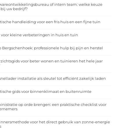
wareontwikkelingsbureau of intern team: welke keuze
 bij uw bedrijf?
tische handleiding voor een fris huis en een fijne tuin
 voor kleine verbeteringen in huis en tuin
o Bergschenhoek: professionele hulp bij pijn en herstel
zichtsgids voor beter wonen en tuinieren het hele jaar
r
nellader installatie als sleutel tot efficiënt zakelijk laden
tische gids voor binnenklimaat en buitenruimte
nistratie op orde brengen: een praktische checklist voor
ernemers
nnersmethode voor het direct gebruik van zonne-energie
s