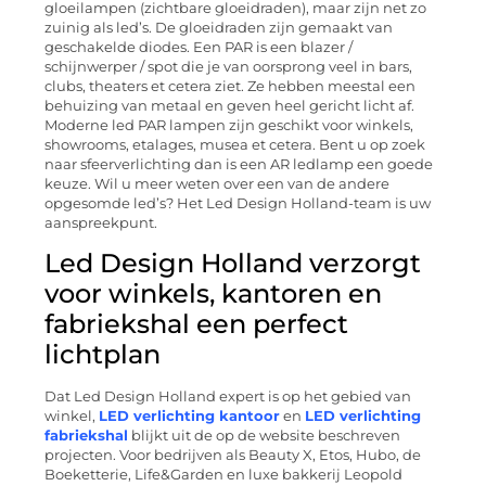
gloeilampen (zichtbare gloeidraden), maar zijn net zo
zuinig als led’s. De gloeidraden zijn gemaakt van
geschakelde diodes. Een PAR is een blazer /
schijnwerper / spot die je van oorsprong veel in bars,
clubs, theaters et cetera ziet. Ze hebben meestal een
behuizing van metaal en geven heel gericht licht af.
Moderne led PAR lampen zijn geschikt voor winkels,
showrooms, etalages, musea et cetera. Bent u op zoek
naar sfeerverlichting dan is een AR ledlamp een goede
keuze. Wil u meer weten over een van de andere
opgesomde led’s? Het Led Design Holland-team is uw
aanspreekpunt.
Led Design Holland verzorgt
voor winkels, kantoren en
fabriekshal een perfect
lichtplan
Dat Led Design Holland expert is op het gebied van
winkel,
LED verlichting kantoor
en
LED verlichting
fabriekshal
blijkt uit de op de website beschreven
projecten. Voor bedrijven als Beauty X, Etos, Hubo, de
Boeketterie, Life&Garden en luxe bakkerij Leopold