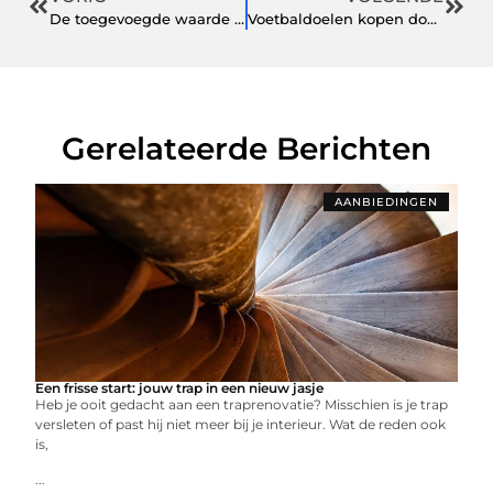
De toegevoegde waarde van Assertiviteitstraining voor introverte mensen
Voetbaldoelen kopen doe je hier!
Gerelateerde Berichten
AANBIEDINGEN
Een frisse start: jouw trap in een nieuw jasje
Heb je ooit gedacht aan een traprenovatie? Misschien is je trap
versleten of past hij niet meer bij je interieur. Wat de reden ook
is,
...