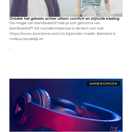
Ontdek het geheim achter ultiem comfort en stijlvolle kleding
De magie van bamboestof Heb je ooit gehoord van
bamboestof? Dit wondermateriaal is de kern van wat
https://www.boxrstore.com/ zo bijzonder maakt. Bamboe is
milieuvriendelijk en
...
AANBIEDINGEN