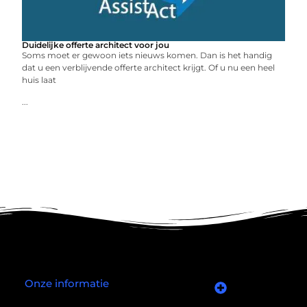
Duidelijke offerte architect voor jou
Soms moet er gewoon iets nieuws komen. Dan is het handig
dat u een verblijvende offerte architect krijgt. Of u nu een heel
huis laat
...
Onze informatie
Goede links inkopen: slim investeren in je online autoriteit
Manieren om geld te verdienen met mijn website: wat écht werkt (en wat niet)