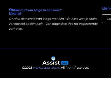
Goede links inkopen: slim investeren in je online autoriteit
Manieren om geld te verdienen met mijn website: wat écht werkt (en wat niet)
Beri
Over
“De wereld van blogs in één klik.”
Bedrijf
Ontdek de wereld van blogs met één klik. Alles wat je zoekt,
verzameld op één plek – van dagelijkse tips tot inspirerende
verhalen.
@2025
www.assist-act.nl
. All Right Reserved.