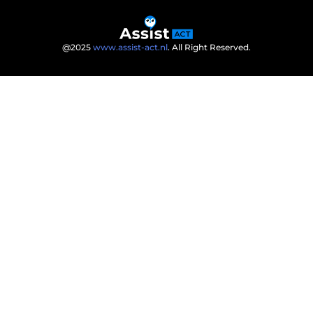
@2025
www.assist-act.nl
. All Right Reserved.