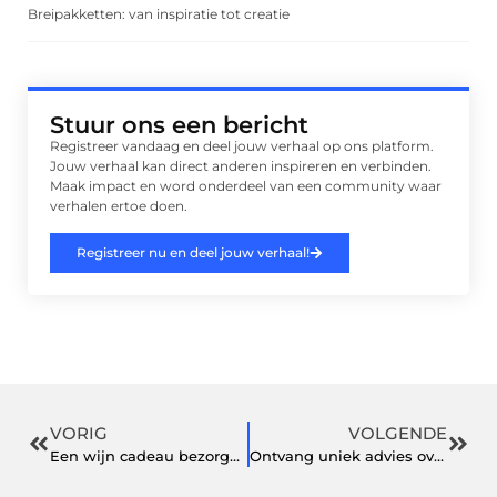
Breipakketten: van inspiratie tot creatie
Stuur ons een bericht
Registreer vandaag en deel jouw verhaal op ons platform.
Jouw verhaal kan direct anderen inspireren en verbinden.
Maak impact en word onderdeel van een community waar
verhalen ertoe doen.
Registreer nu en deel jouw verhaal!
VORIG
VOLGENDE
Een wijn cadeau bezorgen: een mooi geschenk voor een speciale gelegenheid
Ontvang uniek advies over tegels in deze showroom in ’s-Hertogenbosch