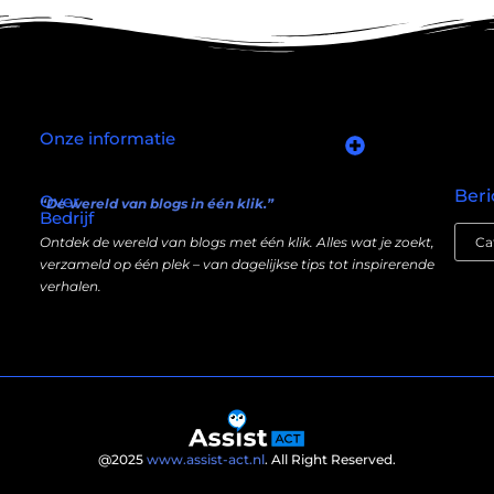
Onze informatie
Goede links inkopen: slim investeren in je online autoriteit
Manieren om geld te verdienen met mijn website: wat écht werkt (en wat niet)
Beri
Over
“De wereld van blogs in één klik.”
Bedrijf
Ontdek de wereld van blogs met één klik. Alles wat je zoekt,
verzameld op één plek – van dagelijkse tips tot inspirerende
verhalen.
@2025
www.assist-act.nl
. All Right Reserved.