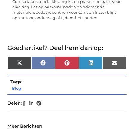
Comfortabele onderkleding is een praktische basis voor
elke dag. Let op pasvorm, naden en ademende
materialen, zodat je schuren voorkomt en frisser blijft
op kantoor, onderweg of tijdens het sporten.
Goed artikel? Deel hem dan op:
X
Facebook
Pinterest
LinkedIn
Email
(Twitter)
Tags:
Blog
Delen:
Meer Berichten