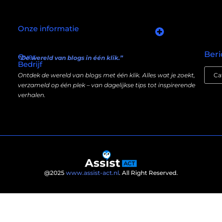
Onze informatie
Goede links inkopen: slim investeren in je online autoriteit
Manieren om geld te verdienen met mijn website: wat écht werkt (en wat niet)
Beri
Over
“De wereld van blogs in één klik.”
Bedrijf
Ontdek de wereld van blogs met één klik. Alles wat je zoekt,
verzameld op één plek – van dagelijkse tips tot inspirerende
verhalen.
@2025
www.assist-act.nl
. All Right Reserved.