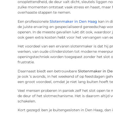
onoplettendheid, de deur valt dicht, sleutels liggen nog 
zulke momenten ontstaat vaak stress en haast, maar he
overhaaste stappen te nemen.
Een professionele
Slotenmaker in Den Haag
kan in di
de juiste ervaring en gespecialiseerd gereedschap w
openen. In de meeste gevallen lukt dit ook, waardoor j
ook geen extra kosten hebt voor het vervangen van een
Het voordeel van een ervaren slotenmaker is dat hij p
werken, van oude cilindersloten tot moderne meerpunt
openingstechniek worden toegepast zonder het slot onn
frustratie.
Daarnaast biedt een betrouwbare
Slotenmaker in De
je ook ’s avonds, in het weekend of op feestdagen geh
een groot voordeel, omdat je niet lang buiten hoeft t
Veel mensen proberen in paniek zelf het slot open te 
de deur of het slotmechanisme. Het is daarom altijd v
schakelen.
Kort gezegd: ben je buitengesloten in Den Haag, dan i