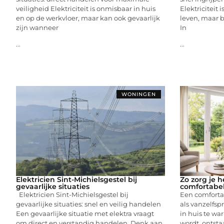
veiligheid Elektriciteit is onmisbaar in huis
Elektriciteit 
en op de werkvloer, maar kan ook gevaarlijk
leven, maar b
zijn wanneer
In
...
...
WONINGEN
Elektricien Sint-Michielsgestel bij
Zo zorg je h
gevaarlijke situaties
comfortabe
Elektricien Sint-Michielsgestel bij
Een comfortab
gevaarlijke situaties: snel en veilig handelen
als vanzelfs
Een gevaarlijke situatie met elektra vraagt
in huis te wa
om direct en verstandig handelen. Denk aan
wordt, ontsta