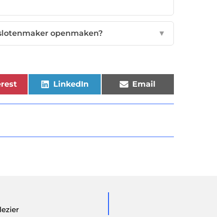
n slotenmaker openmaken?
▼
rest
LinkedIn
Email
ezier