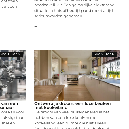
a ontstaan
noodzakelijk is Een gevaarlijke elektrische
t uit een
situatie in huis of bedrijfspand moet altijd
serieus worden genomen.
...
WONINGEN
WONINGEN
 van een
Ontwerp je droom: een luxe keuken
ssenaar
met kookeiland
riool kan voor
De droom van veel huiseigenaren is het
elukkig staan
hebben van een luxe keuken met
 snel en
kookeiland, een ruimte die niet alleen
functioneel is maar ook het middelpunt