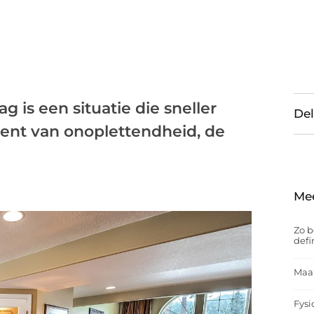
 is een situatie die sneller
Del
ent van onoplettendheid, de
Me
Zo b
defi
Maak
Fysi