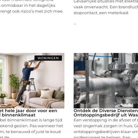
Gevaarlijke situaties met elektr
is onmisbaar in het dagelijks
vaak onverwacht. Een brandluch
rengt ook risico’s met zich mee.
stopcontact, een meterkast
...
WONINGEN
et hele jaar door voor een
Ontdek de Diverse Diensten
l binnenklimaat
Ontstoppingsbedrijf uit Wa
el binnenklimaat is lange tijd
Een verstopping in de afvoer of 
prekend gezien. Pas wanneer het
veel ongemak zorgen in huis. G
rm, te benauwd of juist te koud
ontstoppingsbedrijven klaar om
at de
professioneel te helpen. Een