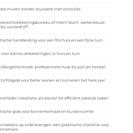
kke muren zonder stucwerk met renovlies
wareontwikkelingsbureau of intern team: welke keuze
 bij uw bedrijf?
tische handleiding voor een fris huis en een fijne tuin
 voor kleine verbeteringen in huis en tuin
o Bergschenhoek: professionele hulp bij pijn en herstel
zichtsgids voor beter wonen en tuinieren het hele jaar
r
nellader installatie als sleutel tot efficiënt zakelijk laden
tische gids voor binnenklimaat en buitenruimte
nistratie op orde brengen: een praktische checklist voor
ernemers