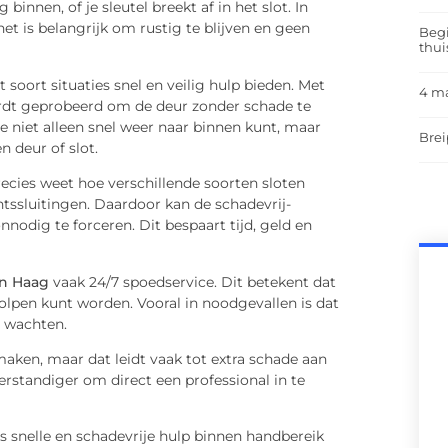
binnen, of je sleutel breekt af in het slot. In
t is belangrijk om rustig te blijven en geen
Begi
thui
t soort situaties snel en veilig hulp bieden. Met
4 m
ordt geprobeerd om de deur zonder schade te
e niet alleen snel weer naar binnen kunt, maar
Brei
 deur of slot.
recies weet hoe verschillende soorten sloten
ssluitingen. Daardoor kan de schadevrij-
odig te forceren. Dit bespaart tijd, geld en
n Haag
vaak 24/7 spoedservice. Dit betekent dat
olpen kunt worden. Vooral in noodgevallen is dat
e wachten.
maken, maar dat leidt vaak tot extra schade aan
erstandiger om direct een professional in te
s snelle en schadevrije hulp binnen handbereik