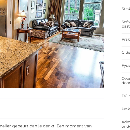
Stra
Soft
past
Prak
Gids
Fysi
Over
doo
DC-s
Prak
Admi
 sneller gebeurt dan je denkt. Een moment van
ond