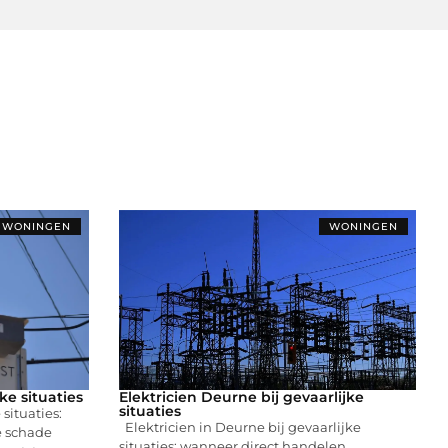
WONINGEN
WONINGEN
jke situaties
Elektricien Deurne bij gevaarlijke
situaties
 situaties:
Elektricien in Deurne bij gevaarlijke
e schade
situaties: wanneer direct handelen