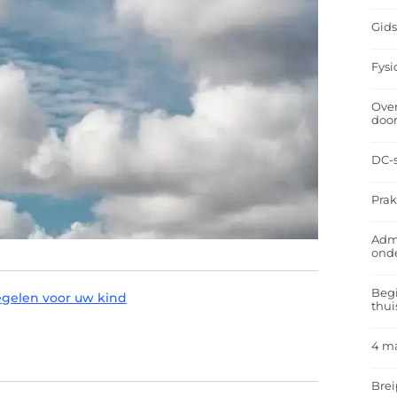
Gids
Fysi
Over
doo
DC-s
Prak
Admi
ond
Begi
egelen voor uw kind
thui
4 m
Brei