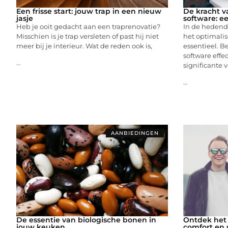
Een frisse start: jouw trap in een nieuw
De kracht v
jasje
software: ee
Heb je ooit gedacht aan een traprenovatie?
In de hedend
Misschien is je trap versleten of past hij niet
het optimalis
meer bij je interieur. Wat de reden ook is,
essentieel. B
software effec
...
significante v
...
AANBIEDINGEN
De essentie van biologische bonen in
Ontdek het
jouw keuken
comfort en s