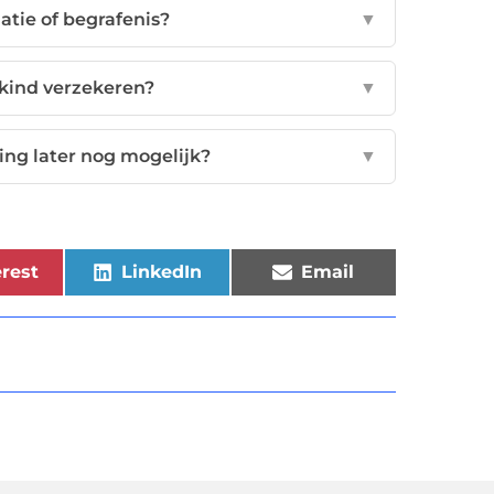
atie of begrafenis?
▼
 kind verzekeren?
▼
ing later nog mogelijk?
▼
rest
LinkedIn
Email