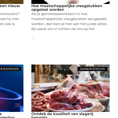
n een nieuw
Hoe maatschappelijke vraagstukken
opgelost worden
prenovatie?
Als je geïnteresseerd bent in hoe
ast hij niet
maatschappelijke vraagstukken aangepakt
en ook is,
worden, dan ben je hier aan het juiste adres.
Bij assist-act.nl richten we ons op het
...
BIEDINGEN
AANBIEDINGEN
e
Ontdek de kwaliteit van slagerij
mgeving
hengelo