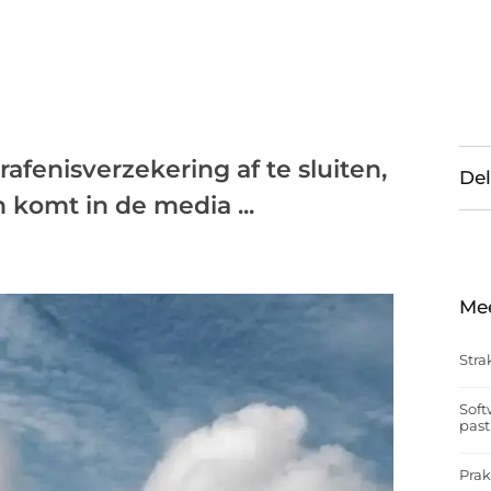
afenisverzekering af te sluiten,
Del
 komt in de media ...
Me
Stra
Soft
past
Prak