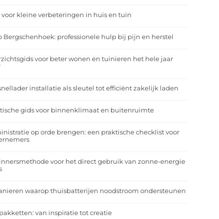
 voor kleine verbeteringen in huis en tuin
o Bergschenhoek: professionele hulp bij pijn en herstel
zichtsgids voor beter wonen en tuinieren het hele jaar
r
nellader installatie als sleutel tot efficiënt zakelijk laden
tische gids voor binnenklimaat en buitenruimte
nistratie op orde brengen: een praktische checklist voor
ernemers
nnersmethode voor het direct gebruik van zonne-energie
s
anieren waarop thuisbatterijen noodstroom ondersteunen
pakketten: van inspiratie tot creatie