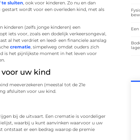
 te sluiten
, ook voor kinderen. Zo nu en dan
gestart wordt voor een overleden kind, met als
Fysi
bew
un kinderen (zelfs jonge kinderen) een
Een 
opt iets voor, zoals een dodelijk verkeersongeval,
ast al het verdriet en leed- een financiele aanslag
Bod
ische
crematie
, simpelweg omdat ouders zich
lag
d is het pijnlijkste moment in het leven voor
en.
 voor uw kind
 kind meeverzekeren (meestal tot de 21e
ng afsluiten voor uw kind.
jgen bij de uitvaart. Een crematie is voordeliger
ielijst, waarbij u kunt aanvinken waarvoor u uw
ijst ontstaat er een bedrag waarop de premie