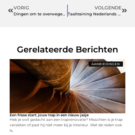
VORIG
VOLGENDE
Dingen om te overwegen bij het kopen van een dining loungeset
Taaltraining Nederlands voor uw werknemers
Gerelateerde Berichten
AANBIEDINGEN
Een frisse start: jouw trap in een nieuw jasje
Heb je ooit gedacht aan een traprenovatie? Misschien is je trap
versleten of past hij niet meer bij je interieur. Wat de reden ook
is,