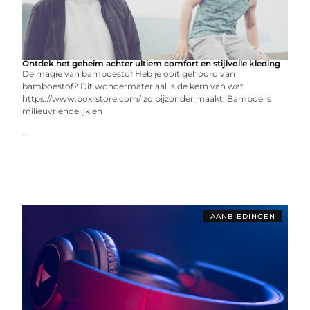
Ontdek het geheim achter ultiem comfort en stijlvolle kleding
De magie van bamboestof Heb je ooit gehoord van
bamboestof? Dit wondermateriaal is de kern van wat
https://www.boxrstore.com/ zo bijzonder maakt. Bamboe is
milieuvriendelijk en
...
AANBIEDINGEN