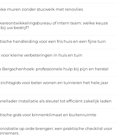
kke muren zonder stucwerk met renovlies
wareontwikkelingsbureau of intern team: welke keuze
 bij uw bedrijf?
tische handleiding voor een fris huis en een fijne tuin
 voor kleine verbeteringen in huis en tuin
o Bergschenhoek: professionele hulp bij pijn en herstel
zichtsgids voor beter wonen en tuinieren het hele jaar
r
nellader installatie als sleutel tot efficiënt zakelijk laden
tische gids voor binnenklimaat en buitenruimte
nistratie op orde brengen: een praktische checklist voor
ernemers