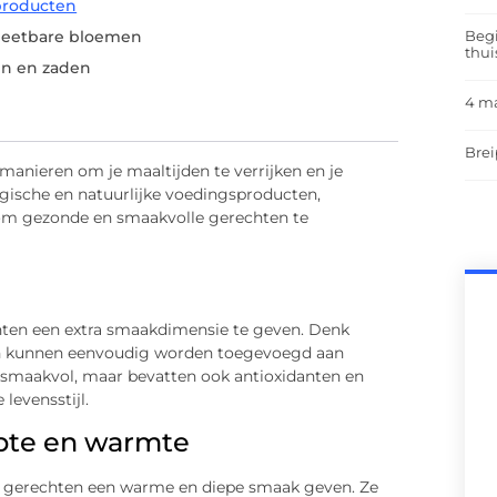
 producten
Begi
n eetbare bloemen
thui
en en zaden
4 m
Brei
 manieren om je maaltijden te verrijken en je
gische en natuurlijke voedingsproducten,
 om gezonde en smaakvolle gerechten te
hten een extra smaakdimensie te geven. Denk
den kunnen eenvoudig worden toegevoegd aan
n smaakvol, maar bevatten ook antioxidanten en
levensstijl.
epte en warmte
e gerechten een warme en diepe smaak geven. Ze