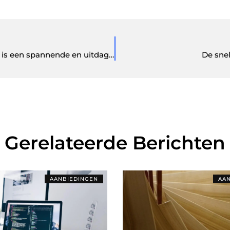
Indoor paintballen: van A tot Z Indoor paintballen is een spannende en uitdagende activiteit die ste
De sne
Gerelateerde Berichten
AANBIEDINGEN
AAN