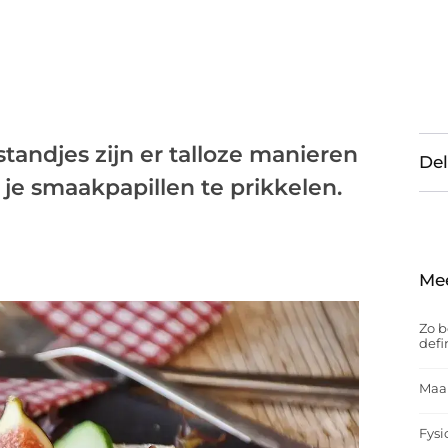
tandjes zijn er talloze manieren
Del
 je smaakpapillen te prikkelen.
Me
Zo b
defi
Maak
Fysi