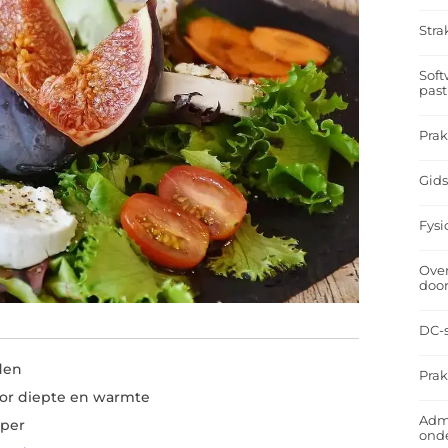
Stra
Soft
past
Prak
Gids
Fysi
Over
doo
DC-s
iden
Prak
oor diepte en warmte
Admi
eper
ond