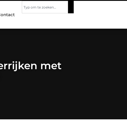
ontact
errijken met
n