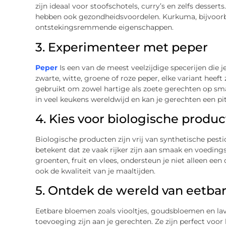
zijn ideaal voor stoofschotels, curry’s en zelfs desser
hebben ook gezondheidsvoordelen. Kurkuma, bijvoorb
ontstekingsremmende eigenschappen.
3. Experimenteer met peper
Peper
Is een van de meest veelzijdige specerijen die j
zwarte, witte, groene of roze peper, elke variant heef
gebruikt om zowel hartige als zoete gerechten op sma
in veel keukens wereldwijd en kan je gerechten een pi
4. Kies voor biologische produ
Biologische producten zijn vrij van synthetische pes
betekent dat ze vaak rijker zijn aan smaak en voeding
groenten, fruit en vlees, ondersteun je niet alleen ee
ook de kwaliteit van je maaltijden.
5. Ontdek de wereld van eetb
Eetbare bloemen zoals viooltjes, goudsbloemen en la
toevoeging zijn aan je gerechten. Ze zijn perfect voor 