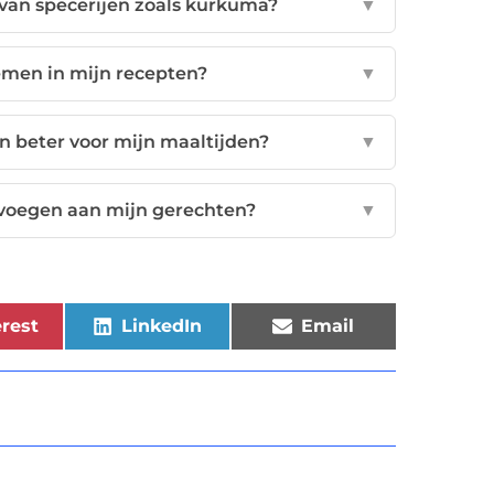
van specerijen zoals kurkuma?
▼
emen in mijn recepten?
▼
n beter voor mijn maaltijden?
▼
evoegen aan mijn gerechten?
▼
rest
LinkedIn
Email