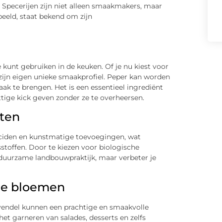
ts. Specerijen zijn niet alleen smaakmakers, maar
eeld, staat bekend om zijn
e kunt gebruiken in de keuken. Of je nu kiest voor
t zijn eigen unieke smaakprofiel. Peper kan worden
ak te brengen. Het is een essentieel ingrediënt
ttige kick geven zonder ze te overheersen.
cten
ticiden en kunstmatige toevoegingen, wat
sstoffen. Door te kiezen voor biologische
n duurzame landbouwpraktijk, maar verbeter je
are bloemen
vendel kunnen een prachtige en smaakvolle
het garneren van salades, desserts en zelfs