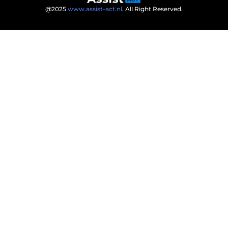
@2025
www.assist-act.nl
. All Right Reserved.