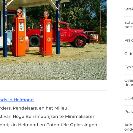
Stra
Soft
past
Prak
Gids
Fysi
Over
doo
DC-s
ends in Helmond
ders, Pendelaars, en het Milieu
Prak
t van Hoge Benzineprijzen te Minimaliseren
prijs in Helmond en Potentiële Oplossingen
Admi
ond