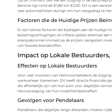
Op dit moment zien we een stijging in de benzineprijz
benzine ligt rond de €1,80 tot €2,00. Dit is een aanzie
veel automobilisten dwingt om hun reisgedrag te he
Factoren die de Huidige Prijzen Beï
Er zijn talloze factoren die bijdragen aan de huidige 
belastingverhogingen en inflatie spelen allemaal een 
energiebronnen invloed op de prijzen, aangezien inve
van fossiele brandstoffen.
Impact op Lokale Bestuurders, 
Effecten op Lokale Bestuurders
Voor veel inwoners van Helmond betekent de stijging 
werkverkeer toenemen. Dit heeft directe financiële g
die afhankelijk zijn van hun auto voor dagelijks verv
heroverweging van hun mobiliteitsbehoeften.
Gevolgen voor Pendelaars
Pendelaars die dagelijks lange afstanden moeten rijd