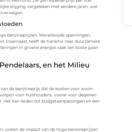
en in Helmond. De gemiddelde prijs per liter
nlijke stijging vergeleken met eerdere jaren, wat
roverwegen.
nvloeden
hoge benzineprijzen. Wereldwijde spanningen,
rol. Daarnaast heeft de transitie naar duurzamere
steringen in groene energie vaak ten koste gaan
Pendelaars, en het Milieu
van de benzineprijs dat de kosten voor woon-
evolgen voor huishoudens, vooral voor degenen
oer. Het kan leiden tot budgetaanpassingen en een
en, voelen de impact van de hoge benzineprijzen