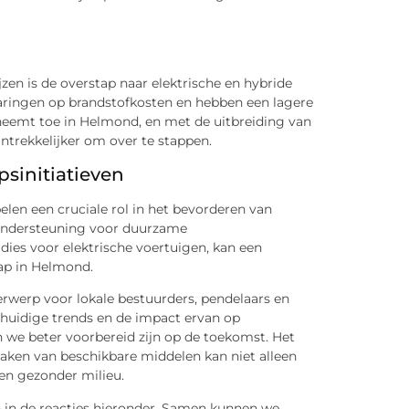
en is de overstap naar elektrische en hybride
paringen op brandstofkosten en hebben een lagere
 neemt toe in Helmond, en met de uitbreiding van
ntrekkelijker om over te stappen.
sinitiatieven
len een cruciale rol in het bevorderen van
 Ondersteuning voor duurzame
idies voor elektrische voertuigen, kan een
ap in Helmond.
erwerp voor lokale bestuurders, pendelaars en
 huidige trends en de impact ervan op
n we beter voorbereid zijn op de toekomst. Het
ken van beschikbare middelen kan niet alleen
een gezonder milieu.
n in de reacties hieronder. Samen kunnen we