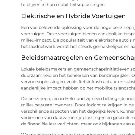
te blijven in hun mobiliteitsoplossingen.
Elektrische en Hybride Voertuigen
Een veelbelovende oplossing voor de hoge benzineprijz
voertuigen. Deze voertuigen bieden aanzienlijke bes
milieu-impact. De populariteit van elektrische auto’s
het laadnetwerk wordt het steeds gemakkelijker en aa
Beleidsmaatregelen en Gemeenschap
Lokale beleidsmakers en gemeenschapsinitiatieven spe
duurzaamheid en het beheersen van benzineprijzen.
vervoersoplossingen, zoals fietsinfrastructuur en subs
aanzienlijke impact hebben op het mobiliteitslandsch
De benzineprijzen in Helmond zijn een belangrijk ond
milieubewuste inwoners. Door inzicht te krijgen in de
verschillende aspecten van het dagelijks leven, kunne
verkennen van duurzame rijoplossingen en gebruik ma
de financiële last verlichten, maar ook bijdragen aan 
We moedigen je aan om je ervaringen en tips te dele