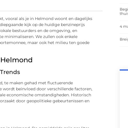
Begi
thui
kt, vooral als je in Helmond woont en dagelijks
 diepgaande kijk op de huidige benzineprijs
4 m
 lokale bestuurders en de omgeving, en
te minimaliseren. We zullen ook enkele
Brei
 portemonnee, maar ook het milieu ten goede
n Helmond
 Trends
and, te maken gehad met fluctuerende
ne wordt beïnvloed door verschillende factoren,
okale economische omstandigheden. Historisch
roorzaakt door geopolitieke gebeurtenissen en