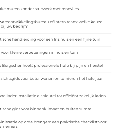
kke muren zonder stucwerk met renovlies
wareontwikkelingsbureau of intern team: welke keuze
 bij uw bedrijf?
tische handleiding voor een fris huis en een fijne tuin
 voor kleine verbeteringen in huis en tuin
o Bergschenhoek: professionele hulp bij pijn en herstel
zichtsgids voor beter wonen en tuinieren het hele jaar
r
nellader installatie als sleutel tot efficiënt zakelijk laden
tische gids voor binnenklimaat en buitenruimte
nistratie op orde brengen: een praktische checklist voor
ernemers