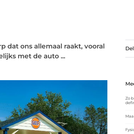
p dat ons allemaal raakt, vooral
Del
ijks met de auto ...
Me
Zo b
defi
Maak
Fysi