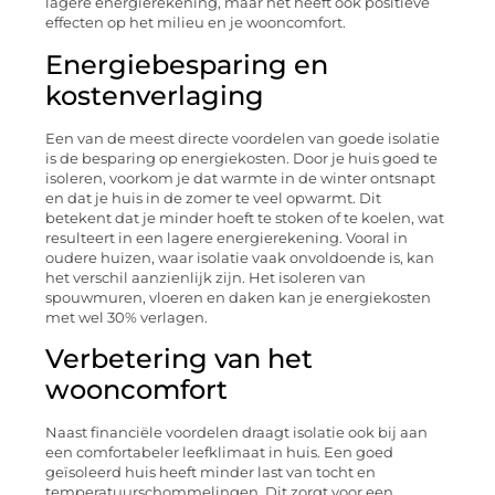
lagere energierekening, maar het heeft ook positieve
effecten op het milieu en je wooncomfort.
Energiebesparing en
kostenverlaging
Een van de meest directe voordelen van goede isolatie
is de besparing op energiekosten. Door je huis goed te
isoleren, voorkom je dat warmte in de winter ontsnapt
en dat je huis in de zomer te veel opwarmt. Dit
betekent dat je minder hoeft te stoken of te koelen, wat
resulteert in een lagere energierekening. Vooral in
oudere huizen, waar isolatie vaak onvoldoende is, kan
het verschil aanzienlijk zijn. Het isoleren van
spouwmuren, vloeren en daken kan je energiekosten
met wel 30% verlagen.
Verbetering van het
wooncomfort
Naast financiële voordelen draagt isolatie ook bij aan
een comfortabeler leefklimaat in huis. Een goed
geïsoleerd huis heeft minder last van tocht en
temperatuurschommelingen. Dit zorgt voor een