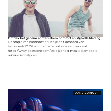
Ontdek het geheim achter ultiem comfort en stijlvolle kleding
De magie van bamboestof Heb je ooit gehoord van
bamboestof? Dit wondermateriaal is de kern van wat
https://www.boxrstore.com/ zo bijzonder maakt. Bamboe is
milieuvriendelijk en
...
AANBIEDINGEN