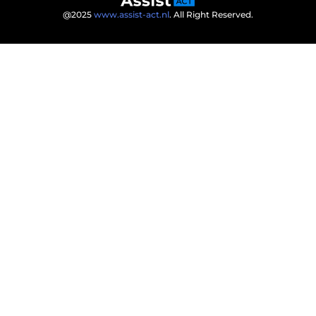
@2025
www.assist-act.nl
. All Right Reserved.