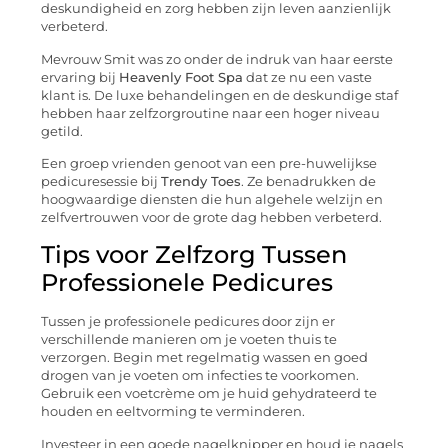
deskundigheid en zorg hebben zijn leven aanzienlijk
verbeterd.
Mevrouw Smit was zo onder de indruk van haar eerste
ervaring bij
Heavenly Foot Spa
dat ze nu een vaste
klant is. De luxe behandelingen en de deskundige staf
hebben haar zelfzorgroutine naar een hoger niveau
getild.
Een groep vrienden genoot van een pre-huwelijkse
pedicuresessie bij
Trendy Toes
. Ze benadrukken de
hoogwaardige diensten die hun algehele welzijn en
zelfvertrouwen voor de grote dag hebben verbeterd.
Tips voor Zelfzorg Tussen
Professionele Pedicures
Tussen je professionele pedicures door zijn er
verschillende manieren om je voeten thuis te
verzorgen. Begin met regelmatig wassen en goed
drogen van je voeten om infecties te voorkomen.
Gebruik een voetcrème om je huid gehydrateerd te
houden en eeltvorming te verminderen.
Investeer in een goede nagelknipper en houd je nagels