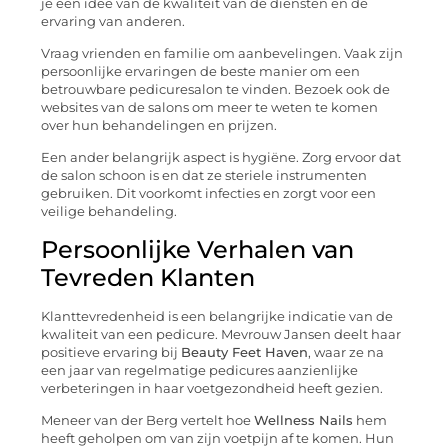
je een idee van de kwaliteit van de diensten en de
ervaring van anderen.
Vraag vrienden en familie om aanbevelingen. Vaak zijn
persoonlijke ervaringen de beste manier om een
betrouwbare pedicuresalon te vinden. Bezoek ook de
websites van de salons om meer te weten te komen
over hun behandelingen en prijzen.
Een ander belangrijk aspect is hygiëne. Zorg ervoor dat
de salon schoon is en dat ze steriele instrumenten
gebruiken. Dit voorkomt infecties en zorgt voor een
veilige behandeling.
Persoonlijke Verhalen van
Tevreden Klanten
Klanttevredenheid is een belangrijke indicatie van de
kwaliteit van een pedicure. Mevrouw Jansen deelt haar
positieve ervaring bij
Beauty Feet Haven
, waar ze na
een jaar van regelmatige pedicures aanzienlijke
verbeteringen in haar voetgezondheid heeft gezien.
Meneer van der Berg vertelt hoe
Wellness Nails
hem
heeft geholpen om van zijn voetpijn af te komen. Hun