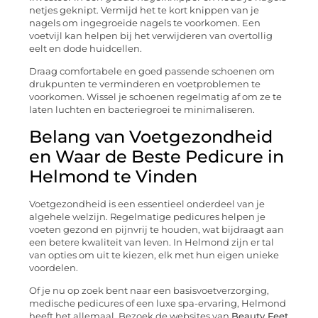
netjes geknipt. Vermijd het te kort knippen van je
nagels om ingegroeide nagels te voorkomen. Een
voetvijl kan helpen bij het verwijderen van overtollig
eelt en dode huidcellen.
Draag comfortabele en goed passende schoenen om
drukpunten te verminderen en voetproblemen te
voorkomen. Wissel je schoenen regelmatig af om ze te
laten luchten en bacteriegroei te minimaliseren.
Belang van Voetgezondheid
en Waar de Beste Pedicure in
Helmond te Vinden
Voetgezondheid is een essentieel onderdeel van je
algehele welzijn. Regelmatige pedicures helpen je
voeten gezond en pijnvrij te houden, wat bijdraagt aan
een betere kwaliteit van leven. In Helmond zijn er tal
van opties om uit te kiezen, elk met hun eigen unieke
voordelen.
Of je nu op zoek bent naar een basisvoetverzorging,
medische pedicures of een luxe spa-ervaring, Helmond
heeft het allemaal. Bezoek de websites van
Beauty Feet