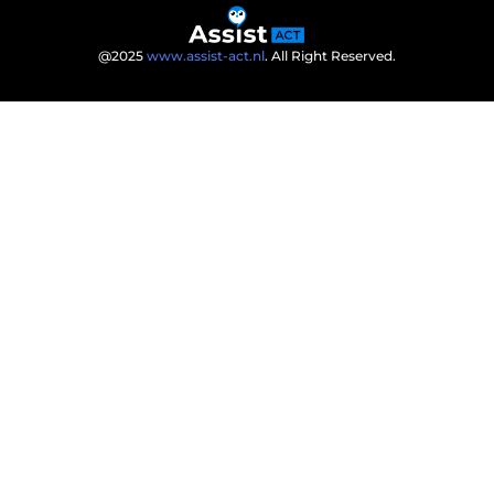
@2025
www.assist-act.nl
. All Right Reserved.