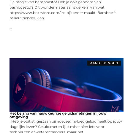
De magie van bamboestof Heb je ooit gehoord van
bamboestof? Dit wondermateriaal is de kern van wat
https://www.boxrstore.com/ zo bijzonder maakt. Bamboe is
milieuvriendelijk en
...
AANBIEDINGEN
Het belang van nauwkeurige geluidsmetingen in jouw
omgeving
Heb je ooit stilgestaan bij hoeveel invloed geluid heeft op jouw
dagelijks leven? Geluid meten lijkt misschien iets voor
techneuten of wetenschappers, maar het