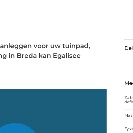
 aanleggen voor uw tuinpad,
Del
ing in Breda kan Egalisee
Me
Zo b
defi
Maak
Fysi