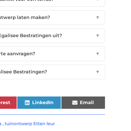
ontwerp laten maken?
▼
alisee Bestratingen uit?
▼
erte aanvragen?
▼
alisee Bestratingen?
▼
rest
LinkedIn
Email
a
,
tuinontwerp Etten leur