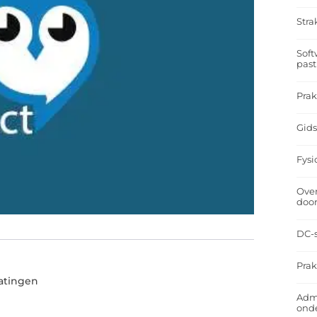
Stra
Soft
past
Prak
Gids
Fysi
Over
doo
DC-s
Prak
ratingen
Admi
ond