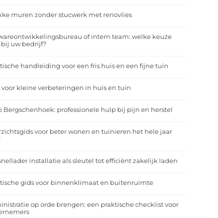
kke muren zonder stucwerk met renovlies
wareontwikkelingsbureau of intern team: welke keuze
 bij uw bedrijf?
tische handleiding voor een fris huis en een fijne tuin
 voor kleine verbeteringen in huis en tuin
o Bergschenhoek: professionele hulp bij pijn en herstel
zichtsgids voor beter wonen en tuinieren het hele jaar
r
nellader installatie als sleutel tot efficiënt zakelijk laden
tische gids voor binnenklimaat en buitenruimte
nistratie op orde brengen: een praktische checklist voor
ernemers