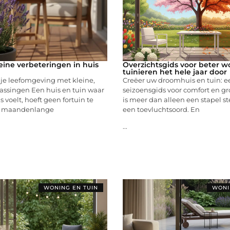
eine verbeteringen in huis
Overzichtsgids voor beter 
tuinieren het hele jaar door
 je leefomgeving met kleine,
Creëer uw droomhuis en tuin: e
ssingen Een huis en tuin waar
seizoensgids voor comfort en g
is voelt, hoeft geen fortuin te
is meer dan alleen een stapel st
en maandenlange
een toevluchtsoord. En
...
WONING EN TUIN
WONI