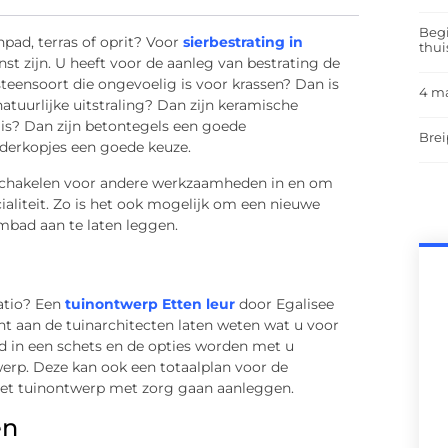
Begi
pad, terras of oprit? Voor
sierbestrating in
thui
st zijn. U heeft voor de aanleg van bestrating de
steensoort die ongevoelig is voor krassen? Dan is
4 m
atuurlijke uitstraling? Dan zijn keramische
r is? Dan zijn betontegels een goede
Brei
inderkopjes een goede keuze.
nschakelen voor andere werkzaamheden in en om
ialiteit. Zo is het ook mogelijk om een nieuwe
mbad aan te laten leggen.
atio? Een
tuinontwerp Etten leur
door Egalisee
t aan de tuinarchitecten laten weten wat u voor
 in een schets en de opties worden met u
werp. Deze kan ook een totaalplan voor de
het tuinontwerp met zorg gaan aanleggen.
en