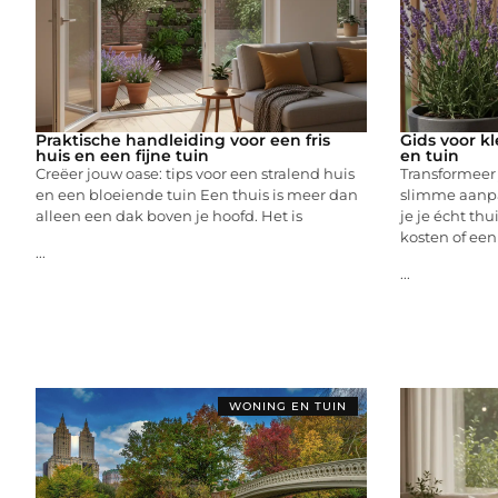
Praktische handleiding voor een fris
Gids voor kl
huis en een fijne tuin
en tuin
Creëer jouw oase: tips voor een stralend huis
Transformeer
en een bloeiende tuin Een thuis is meer dan
slimme aanpa
alleen een dak boven je hoofd. Het is
je je écht thu
kosten of e
...
...
WONING EN TUIN