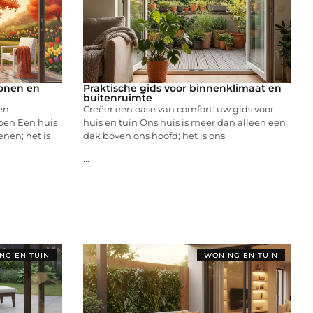
wonen en
Praktische gids voor binnenklimaat en
buitenruimte
en
Creëer een oase van comfort: uw gids voor
roen Een huis
huis en tuin Ons huis is meer dan alleen een
enen; het is
dak boven ons hoofd; het is ons
...
NG EN TUIN
WONING EN TUIN