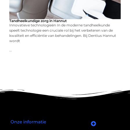
Tandheelkundige zorg in Hannut
Innovatieve technologieën In de moderne tandheelkunde
speelt technologie een cruciale rol bij het verbeteren van de
kwaliteit en efficiëntie van behandelingen. Bij Dentius Hannut
wordt
...
Onze informatie
Goede links inkopen: slim investeren in je online autoriteit
Manieren om geld te verdienen met mijn website: wat écht werkt (en wat niet)