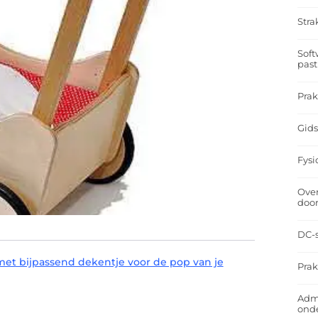
Stra
Soft
past
Prak
Gids
Fysi
Over
doo
DC-s
t bijpassend dekentje voor de pop van je
Prak
Admi
ond