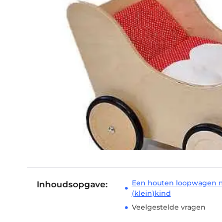
Een houten loopwagen me
Inhoudsopgave:
(klein)kind
Veelgestelde vragen