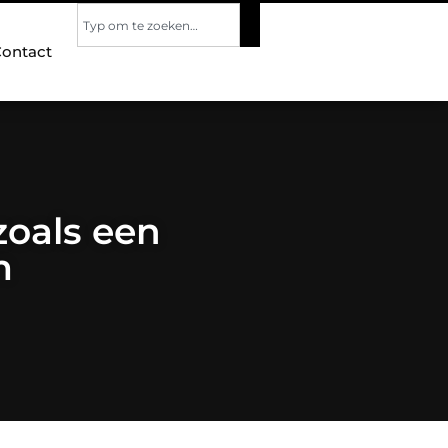
ontact
zoals een
m