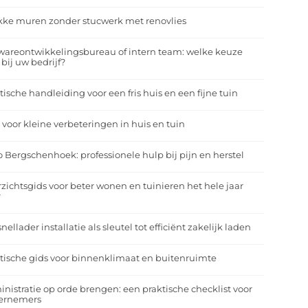
kke muren zonder stucwerk met renovlies
wareontwikkelingsbureau of intern team: welke keuze
 bij uw bedrijf?
tische handleiding voor een fris huis en een fijne tuin
 voor kleine verbeteringen in huis en tuin
o Bergschenhoek: professionele hulp bij pijn en herstel
zichtsgids voor beter wonen en tuinieren het hele jaar
r
nellader installatie als sleutel tot efficiënt zakelijk laden
tische gids voor binnenklimaat en buitenruimte
nistratie op orde brengen: een praktische checklist voor
ernemers