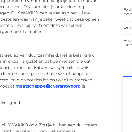
ig buiten en vindt het belangrijk dat de natuur
omst heeft. Daarom kies je ook je kleding
Fysi
egen. Bij SWAKiKO ben je dan aan het juiste
bew
 bestellen waarvan je zeker weet dat deze op een
esteld. Daarbij hanteert deze winkel een
Een 
orgen hoeft te maken.
Bod
lag
het gebied van duurzaamheid. Het is belangrijk
in elkaar is gezet en dat de mensen die dat
rbij moet het katoen dat gebruikt is ook
ardoor de aarde geen schade wordt aangericht.
bestellen die voorzien is van twee keurmerken,
 product
maatschappelijk verantwoord
is
.
je bij SWAKiKO ook. Zou je bij hen een duurzaam
 print die volledig door het katoen is