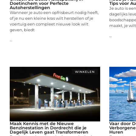
Doetinchem voor Perfecte
Tips voor A
Autoherstellingen
Je auto is ee
Wanneer je auto een opfrisbeurt nodig heeft,
dagelijks leve
of je nu een kleine kras wilt herstellen of je
boodschappen
voertuig een compleet nieuwe look wilt
maakt, je wilt
geven, biedt
...
...
WINKELEN
Maak Kennis met de Nieuwe
Vaar door 
Benzinestation in Dordrecht die je
Verborgene
Dagelijk Leven gaat Transformeren
Huren