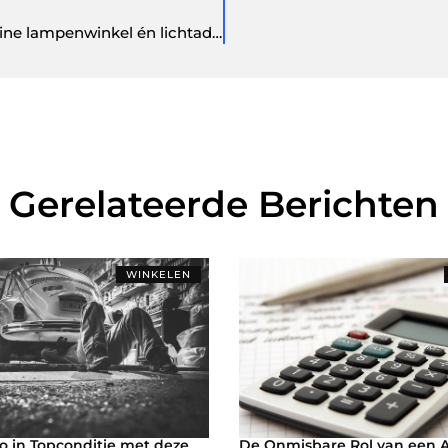
Wat vind jij van ledonline.nl? Wij kunnen deze online lampenwinkel én lichtadviseur wel waarderen!
Gerelateerde Berichten
WINKELEN
o in Topconditie met deze
De Onmisbare Rol van een 