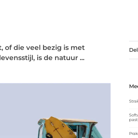
 of die veel bezig is met
Del
ensstijl, is de natuur ...
Me
Stra
Soft
past
Prak