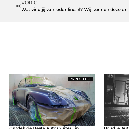
VORIG
WINKELEN
Ontdek de Beste Autospuiterij in
Houd je Aut