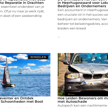
uto Reparatie in Drachten
in Heerhugowaard voor Lok
Bedrijven en Ondernemers
n essentieel onderdeel van je
Een accountant in Heerhugowa
n. Of je nu naar je werk rijdt,
een cruciale rol in het succes va
 doet of een weekendtrip
bedrijven en ondernemers. Van 
beheer tot belastingadvies, acc
bieden een breed
...
WINKELEN
Deventer en Ontdek
Hoe Leiden Bewoners om m
 Schoonheden met Boot
met Autoschade
Autopech kan een nachtmerrie z