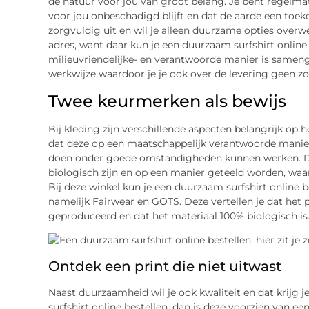
de natuur voor jou van groot belang. Je bent regelmat
voor jou onbeschadigd blijft en dat de aarde een toek
zorgvuldig uit en wil je alleen duurzame opties overw
adres, want daar kun je een duurzaam surfshirt online
milieuvriendelijke- en verantwoorde manier is sameng
werkwijze waardoor je je ook over de levering geen z
Twee keurmerken als bewijs
Bij kleding zijn verschillende aspecten belangrijk op 
dat deze op een maatschappelijk verantwoorde manier 
doen onder goede omstandigheden kunnen werken. Daa
biologisch zijn en op een manier geteeld worden, wa
Bij deze winkel kun je een duurzaam surfshirt online 
namelijk Fairwear en GOTS. Deze vertellen je dat het
geproduceerd en dat het materiaal 100% biologisch is
Ontdek een print die niet uitwast
Naast duurzaamheid wil je ook kwaliteit en dat krijg 
surfshirt online bestellen, dan is deze voorzien van een