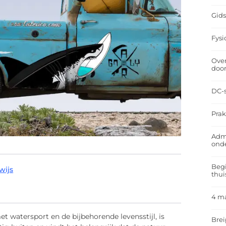
Gids
Fysi
Over
doo
DC-s
Prak
Admi
ond
Begi
wijs
thui
4 m
et watersport en de bijbehorende levensstijl, is
Brei