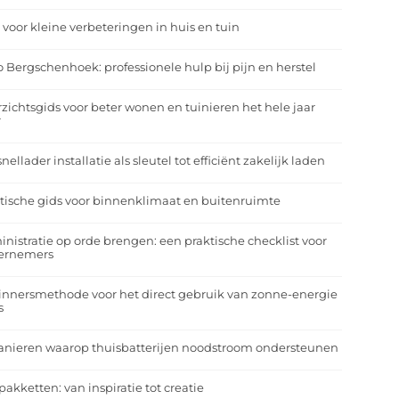
 voor kleine verbeteringen in huis en tuin
o Bergschenhoek: professionele hulp bij pijn en herstel
zichtsgids voor beter wonen en tuinieren het hele jaar
r
nellader installatie als sleutel tot efficiënt zakelijk laden
tische gids voor binnenklimaat en buitenruimte
nistratie op orde brengen: een praktische checklist voor
ernemers
nnersmethode voor het direct gebruik van zonne-energie
s
anieren waarop thuisbatterijen noodstroom ondersteunen
pakketten: van inspiratie tot creatie