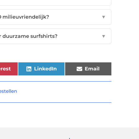
 milieuvriendelijk?
▼
r duurzame surfshirts?
▼
rest
LinkedIn
Email
estellen