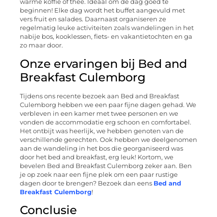
warme koffie of thee. Ideaal om de dag goed te
beginnen! Elke dag wordt het buffet aangevuld met
vers fruit en salades. Daarnaast organiseren ze
regelmatig leuke activiteiten zoals wandelingen in het
nabije bos, kooklessen, fiets- en vakantietochten en ga
zo maar door.
Onze ervaringen bij Bed and
Breakfast Culemborg
Tijdens ons recente bezoek aan Bed and Breakfast
Culemborg hebben we een paar fijne dagen gehad. We
verbleven in een kamer met twee personen en we
vonden de accommodatie erg schoon en comfortabel.
Het ontbijt was heerlijk, we hebben genoten van de
verschillende gerechten. Ook hebben we deelgenomen
aan de wandeling in het bos die georganiseerd was
door het bed and breakfast, erg leuk! Kortom, we
bevelen Bed and Breakfast Culemborg zeker aan. Ben
je op zoek naar een fijne plek om een paar rustige
dagen door te brengen? Bezoek dan eens
Bed and
Breakfast Culemborg
!
Conclusie