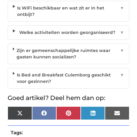
Is WiFi beschikbaar en wat zit er in het
▼
ontbijt?
Welke activiteiten worden georganiseerd?
▼
Zijn er gemeenschappelijke ruimtes waar
▼
gasten kunnen socializen?
Is Bed and Breakfast Culemborg geschikt
▼
voor gezinnen?
Goed artikel? Deel hem dan op:
X
Facebook
Pinterest
LinkedIn
Email
(Twitter)
Tags: