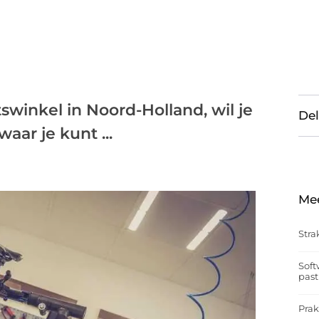
tswinkel in Noord-Holland, wil je
Del
aar je kunt ...
Me
Stra
Soft
past
Prak