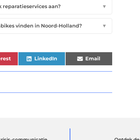
k reparatieservices aan?
▼
nbikes vinden in Noord-Holland?
▼
rest
LinkedIn
Email
crisis-communicatie
Ontdek de 