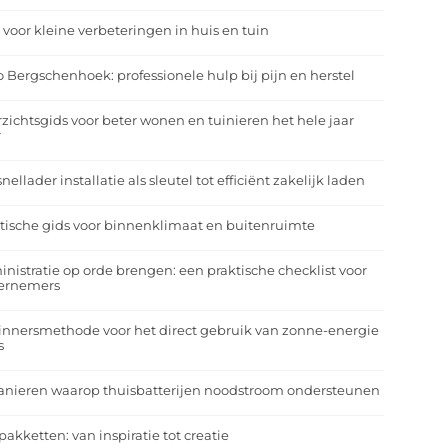
 voor kleine verbeteringen in huis en tuin
o Bergschenhoek: professionele hulp bij pijn en herstel
zichtsgids voor beter wonen en tuinieren het hele jaar
r
nellader installatie als sleutel tot efficiënt zakelijk laden
tische gids voor binnenklimaat en buitenruimte
nistratie op orde brengen: een praktische checklist voor
ernemers
nnersmethode voor het direct gebruik van zonne-energie
s
anieren waarop thuisbatterijen noodstroom ondersteunen
pakketten: van inspiratie tot creatie