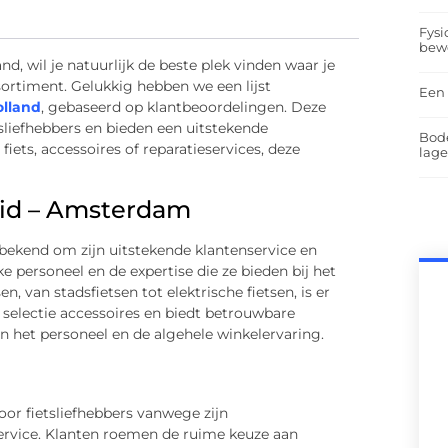
Fysi
bew
nd, wil je natuurlijk de beste plek vinden waar je
sortiment. Gelukkig hebben we een lijst
Een 
olland
, gebaseerd op klantbeoordelingen. Deze
sliefhebbers en bieden een uitstekende
Bod
iets, accessoires of reparatieservices, deze
lag
eid – Amsterdam
bekend om zijn uitstekende klantenservice en
e personeel en de expertise die ze bieden bij het
en, van stadsfietsen tot elektrische fietsen, is er
e selectie accessoires en biedt betrouwbare
an het personeel en de algehele winkelervaring.
or fietsliefhebbers vanwege zijn
ervice. Klanten roemen de ruime keuze aan