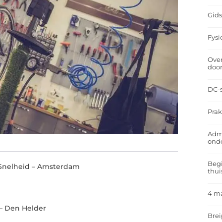
Gids
Fysi
Over
doo
DC-s
Prak
Admi
ond
Begi
 Snelheid – Amsterdam
thui
4 m
t – Den Helder
Brei