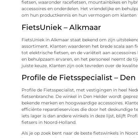
fietsen, waaronder racefietsen, mountainbikes en hybri
accessoires en onderdelen. Het vriendelijke en behu
om hun productkennis en hun vermogen om klanten te h
FietsUniek – Alkmaar
FietsUniek in Alkmaar staat bekend om zijn uitstekend
assortiment. Klanten waarderen het brede scala aan f
tot elektrische fietsen, en de variëteit aan accessoire
en behulpzaam ervaren, en het personeel neemt de tij
juiste keuze. Klanten zijn ook tevreden over de kwalite
Profile de Fietsspecialist – De
Profile de Fietsspecialist, met vestigingen in heel Ne
fietsenbranche. De winkel in Den Helder wordt geprez
bekende merken en hoogwaardige accessoires. Klanten
efficiënte reparatieservices die door het deskundig
iets lager is dan andere winkels in deze lijst, blijft Pr
fietsers in Noord-Holland.
Als je op zoek bent naar de beste fietswinkels in Noor