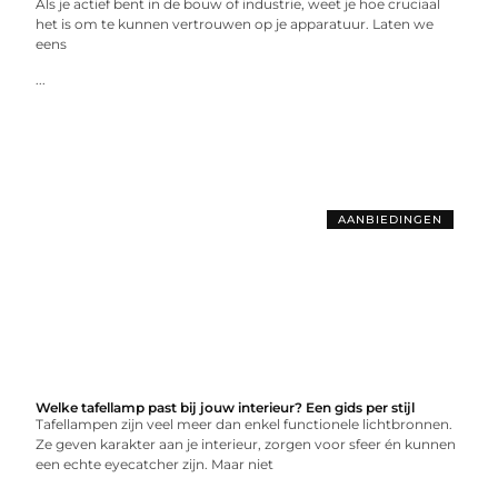
Als je actief bent in de bouw of industrie, weet je hoe cruciaal
het is om te kunnen vertrouwen op je apparatuur. Laten we
eens
...
AANBIEDINGEN
Welke tafellamp past bij jouw interieur? Een gids per stijl
Tafellampen zijn veel meer dan enkel functionele lichtbronnen.
Ze geven karakter aan je interieur, zorgen voor sfeer én kunnen
een echte eyecatcher zijn. Maar niet