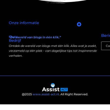
Onze informatie
Goede links inkopen: slim investeren in je online autoriteit
Manieren om geld te verdienen met mijn website: wat écht werkt (en wat niet)
Beri
Over
“De wereld van blogs in één klik.”
Bedrijf
Ontdek de wereld van blogs met één klik. Alles wat je zoekt,
verzameld op één plek – van dagelijkse tips tot inspirerende
verhalen.
@2025
www.assist-act.nl
. All Right Reserved.