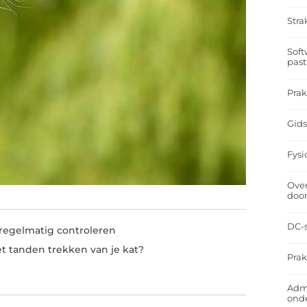
Stra
Soft
past
Prak
Gids
Fysi
Over
doo
DC-s
t regelmatig controleren
et tanden trekken van je kat?
Prak
Admi
ond