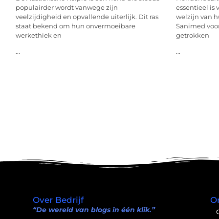
populairder wordt vanwege zijn
essentieel is
veelzijdigheid en opvallende uiterlijk. Dit ras
welzijn van 
staat bekend om hun onvermoeibare
Sanimed voor
werkethiek en
getrokken
...
...
Over Bedrijf
O
“De wereld van blogs in één klik.”