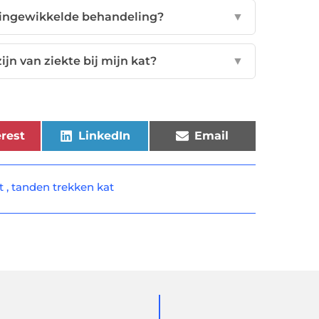
n ingewikkelde behandeling?
▼
jn van ziekte bij mijn kat?
▼
rest
LinkedIn
Email
t
,
tanden trekken kat