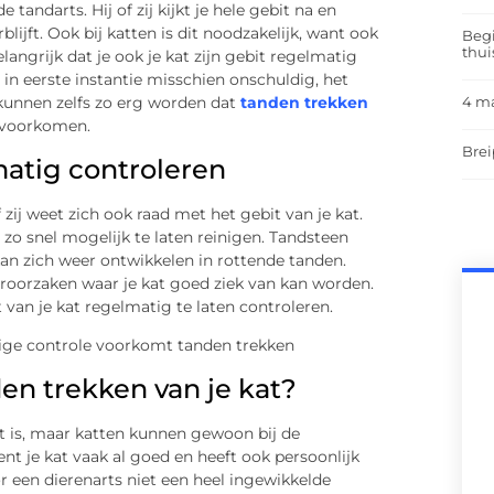
 tandarts. Hij of zij kijkt je hele gebit na en
lijft. Ook bij katten is dit noodzakelijk, want ook
Begi
thui
langrijk dat je ook je kat zijn gebit regelmatig
t in eerste instantie misschien onschuldig, het
4 m
kunnen zelfs zo erg worden dat
tanden trekken
k voorkomen.
Brei
matig controleren
 zij weet zich ook raad met het gebit van je kat.
t zo snel mogelijk te laten reinigen. Tandsteen
an zich weer ontwikkelen in rottende tanden.
roorzaken waar je kat goed ziek van kan worden.
 van je kat regelmatig te laten controleren.
den trekken van je kat?
it is, maar katten kunnen gewoon bij de
ent je kat vaak al goed en heeft ook persoonlijk
r een dierenarts niet een heel ingewikkelde