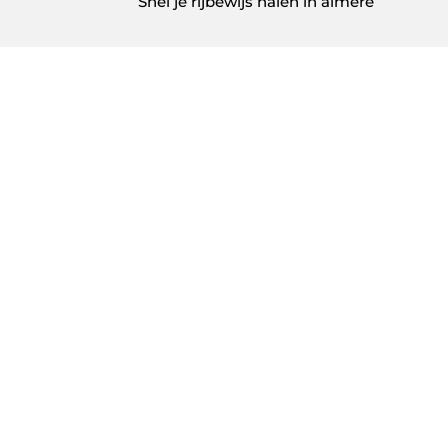
Snel je rijbewijs halen in almere