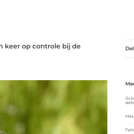
n keer op controle bij de
Del
Me
Zo b
defi
Maak
Fysi