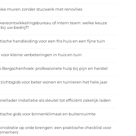
kke muren zonder stucwerk met renovlies
wareontwikkelingsbureau of intern team: welke keuze
 bij uw bedrijf?
tische handleiding voor een fris huis en een fijne tuin
 voor kleine verbeteringen in huis en tuin
o Bergschenhoek: professionele hulp bij pijn en herstel
zichtsgids voor beter wonen en tuinieren het hele jaar
r
nellader installatie als sleutel tot efficiënt zakelijk laden
tische gids voor binnenklimaat en buitenruimte
nistratie op orde brengen: een praktische checklist voor
ernemers