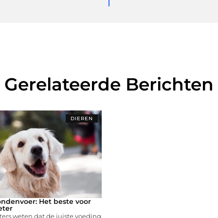
Gerelateerde Berichten
DIEREN
ndenvoer: Het beste voor
eter
ers weten dat de juiste voeding