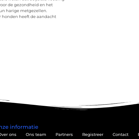
 voor de gezondheid en het
hun harige metgezellen.
 honden heeft de aandacht
nze informatie
Over ons
Ons team
Partners
Registreer
Contact