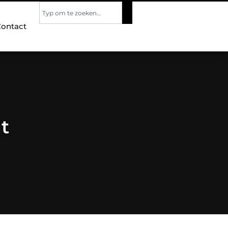
ontact
t