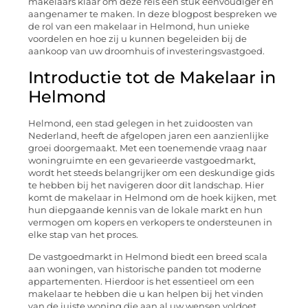
makelaars klaar om deze reis een stuk eenvoudiger en
aangenamer te maken. In deze blogpost bespreken we
de rol van een makelaar in Helmond, hun unieke
voordelen en hoe zij u kunnen begeleiden bij de
aankoop van uw droomhuis of investeringsvastgoed.
Introductie tot de Makelaar in
Helmond
Helmond, een stad gelegen in het zuidoosten van
Nederland, heeft de afgelopen jaren een aanzienlijke
groei doorgemaakt. Met een toenemende vraag naar
woningruimte en een gevarieerde vastgoedmarkt,
wordt het steeds belangrijker om een deskundige gids
te hebben bij het navigeren door dit landschap. Hier
komt de makelaar in Helmond om de hoek kijken, met
hun diepgaande kennis van de lokale markt en hun
vermogen om kopers en verkopers te ondersteunen in
elke stap van het proces.
De vastgoedmarkt in Helmond biedt een breed scala
aan woningen, van historische panden tot moderne
appartementen. Hierdoor is het essentieel om een
makelaar te hebben die u kan helpen bij het vinden
van de juiste woning die aan al uw wensen voldoet.